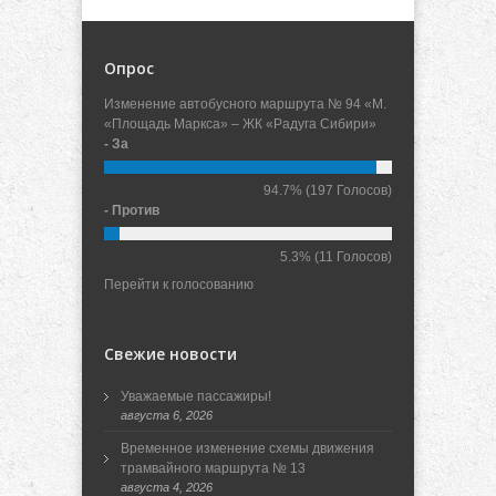
Опрос
Изменение автобусного маршрута № 94 «М.
«Площадь Маркса» – ЖК «Радуга Сибири»
- За
94.7%
(197 Голосов)
- Против
5.3%
(11 Голосов)
Перейти к голосованию
Свежие новости
Уважаемые пассажиры!
августа 6, 2026
Временное изменение схемы движения
трамвайного маршрута № 13
августа 4, 2026