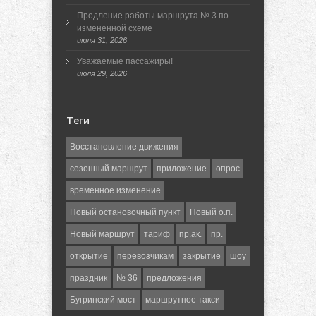
Продление работы маршрута № 3 по
измененной схеме
июля 31, 2026
Уважаемые пассажиры!
июля 29, 2026
Теги
Восстановление движения
сезонный маршрут
приложение
опрос
временное изменение
Новый остановочный пункт
Новый о.п.
Новый маршрут
тариф
пр.ак.
пр.
открытие
перевозчикам
закрытие
шоу
праздник
№ 36
предложения
Бугринский мост
маршрутное такси