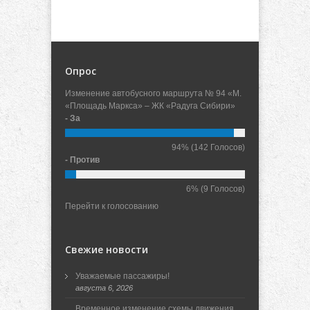
Опрос
Изменение автобусного маршрута № 94 «М.
«Площадь Маркса» – ЖК «Радуга Сибири»
- За
94%
(142 Голосов)
- Против
6%
(9 Голосов)
Перейти к голосованию
Свежие новости
Уважаемые пассажиры!
августа 6, 2026
Временное изменение схемы движения