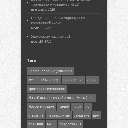
трамвайного маршрута № 13
августа 4, 2026
Продление работы маршрута № 3 по
измененной схеме
июля 31, 2026
Уважаемые пассажиры!
июля 29, 2026
Теги
Восстановление движения
сезонный маршрут
приложение
опрос
временное изменение
Новый остановочный пункт
Новый о.п.
Новый маршрут
тариф
пр.ак.
пр.
открытие
перевозчикам
закрытие
шоу
праздник
№ 36
предложения