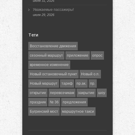
июля 31, 2026
Уважаемые пассажиры!
июля 29, 2026
Теги
Восстановление движения
сезонный маршрут
приложение
опрос
временное изменение
Новый остановочный пункт
Новый о.п.
Новый маршрут
тариф
пр.ак.
пр.
открытие
перевозчикам
закрытие
шоу
праздник
№ 36
предложения
Бугринский мост
маршрутное такси