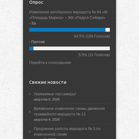
Опрос
Изменение автобусного маршрута № 94 «М.
«Площадь Маркса» – ЖК «Радуга Сибири»
- За
94.5%
(189 Голосов)
- Против
5.5%
(11 Голосов)
Перейти к голосованию
Свежие новости
Уважаемые пассажиры!
августа 6, 2026
Временное изменение схемы движения
трамвайного маршрута № 13
августа 4, 2026
Продление работы маршрута № 3 по
измененной схеме