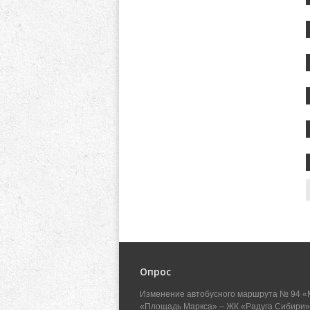
Опрос
Изменение автобусного маршрута № 94 «
«Площадь Маркса» – ЖК «Радуга Сибири»