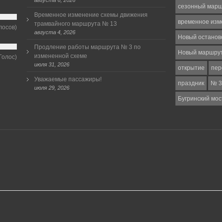
августа 6, 2026
сезонный мар
Временное изменение схемы движения
временное изм
трамвайного маршрута № 13
лосов)
августа 4, 2026
Новый останов
Продление работы маршрута № 3 по
Новый маршру
измененной схеме
Голос)
июля 31, 2026
открытие
пер
Уважаемые пассажиры!
праздник
№ 3
июля 29, 2026
Бугринский мос