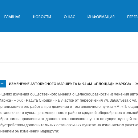
ГЛАВНАЯ
НОВОСТИ
О НАС
ИНФОРМАЦИЯ
ПЕРЕ
ИЗМЕНЕНИЕ АВТОБУСНОГО МАРШРУТА № 94 «М. «ПЛОЩАДЬ МАРКСА» – Ж
В целях изучения общественного мнения о целесообразности изменения авт
Маркса» – ЖК «Радуга Сибири» на участке от пересечения ул. Забалуева с ул.
организацией его работы при движении от остановочного пункта «М. «Площад
остановочного пункта, размещенного в районе средней общеобразовательной 
обратном направлении от данного остановочного пункта по существующей схе
обустройством дополнительных остановочных пунктах на изменяемом участке
мнением об изменении маршрута: