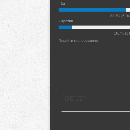
- За
83.3%
(5 Го
- Против
16.7%
(1 
Перейти к голосованию
footer