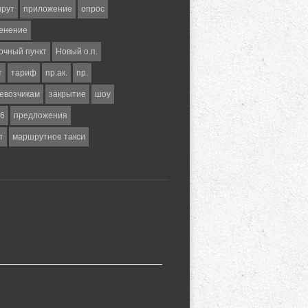
шрут
приложение
опрос
енение
очный пункт
Новый о.п.
т
тариф
пр.ак.
пр.
евозчикам
закрытие
шоу
6
предложения
т
маршрутное такси