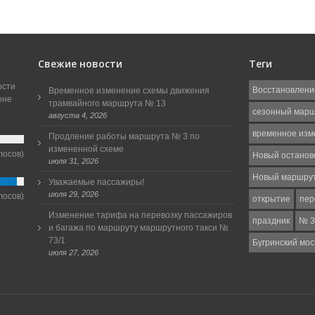
Свежие новости
Теги
ости
Восстановлени
Временное изменение схемы движения
оне
трамвайного маршрута № 13
сезонный мар
августа 4, 2026
временное изм
Продление работы маршрута № 3 по
измененной схеме
лосов)
Новый останов
июля 31, 2026
Новый маршру
Уважаемые пассажиры!
июля 29, 2026
лосов)
открытие
пер
Изменение тарифа на перевозку пассажиров
праздник
№ 3
и багажа по маршруту маршрутного такси №
73/1
Бугринский мос
июля 27, 2026