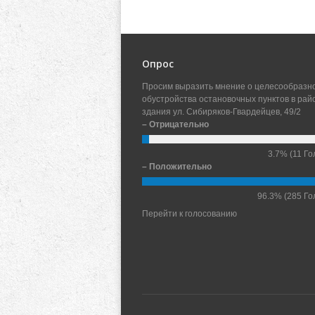
Опрос
Просим выразить мнение о целесообразн
обустройства остановочных пунктов в рай
здания ул. Сибиряков-Гвардейцев, 49/2
– Отрицательно
3.7%
(11 Го
– Положительно
96.3%
(285 Го
Перейти к голосованию