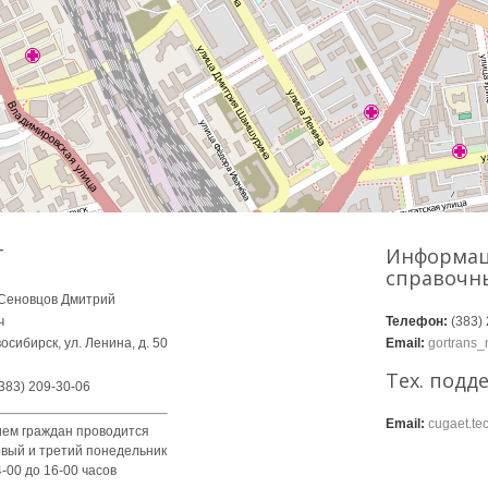
Т
Информац
справочн
Сеновцов Дмитрий
ч
Телефон:
(383) 
сибирск, ул. Ленина, д. 50
Email:
gortrans_
Тех. подд
383) 209-30-06
Email:
cugaet.te
ем граждан проводится
вый и третий понедельник
-00 до 16-00 часов