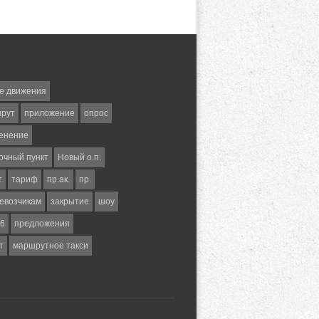
е движения
шрут
приложение
опрос
енение
очный пункт
Новый о.п.
т
тариф
пр.ак.
пр.
евозчикам
закрытие
шоу
6
предложения
т
маршрутное такси