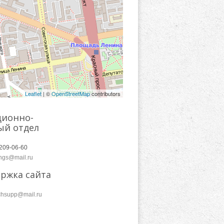
Leaflet
| ©
OpenStreetMap
contributors
ионно-
ый отдел
209-06-60
ngs@mail.ru
ержка сайта
chsupp@mail.ru