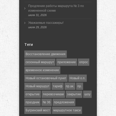
Продление работы маршрута № 3 по
измененной схеме
июля 31, 2026
Уважаемые пассажиры!
июля 29, 2026
Теги
Восстановление движения
сезонный маршрут
приложение
опрос
временное изменение
Новый остановочный пункт
Новый о.п.
Новый маршрут
тариф
пр.ак.
пр.
открытие
перевозчикам
закрытие
шоу
праздник
№ 36
предложения
Бугринский мост
маршрутное такси