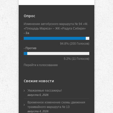
Опрос
Изменение автобусного маршрута № 94 «М.
«Площадь Маркса» – ЖК «Радуга Сибири»
- За
94.8%
(200 Голосов)
- Против
5.2%
(11 Голосов)
Перейти к голосованию
Свежие новости
Уважаемые пассажиры!
августа 6, 2026
Временное изменение схемы движения
трамвайного маршрута № 13
августа 4, 2026