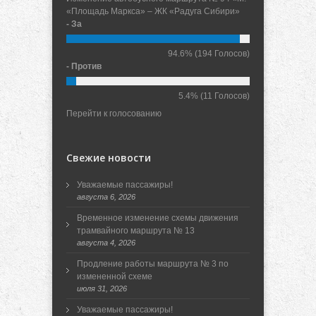
«Площадь Маркса» – ЖК «Радуга Сибири»
- За
94.6%
(194 Голосов)
- Против
5.4%
(11 Голосов)
Перейти к голосованию
Свежие новости
Уважаемые пассажиры!
августа 6, 2026
Временное изменение схемы движения
трамвайного маршрута № 13
августа 4, 2026
Продление работы маршрута № 3 по
измененной схеме
июля 31, 2026
Уважаемые пассажиры!