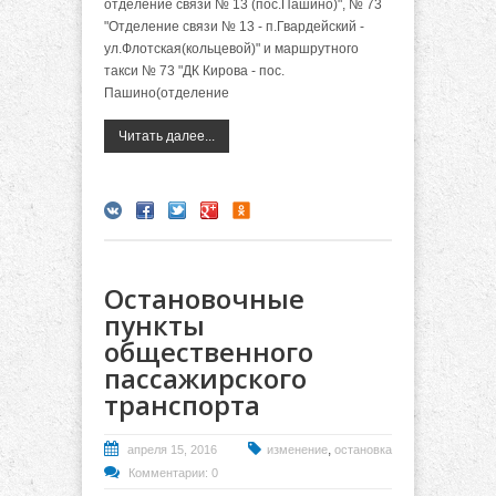
отделение связи № 13 (пос.Пашино)", № 73
"Отделение связи № 13 - п.Гвардейский -
ул.Флотская(кольцевой)" и маршрутного
такси № 73 "ДК Кирова - пос.
Пашино(отделение
Читать далее...
Остановочные
пункты
общественного
пассажирского
транспорта
,
апреля 15, 2016
изменение
остановка
Комментарии: 0