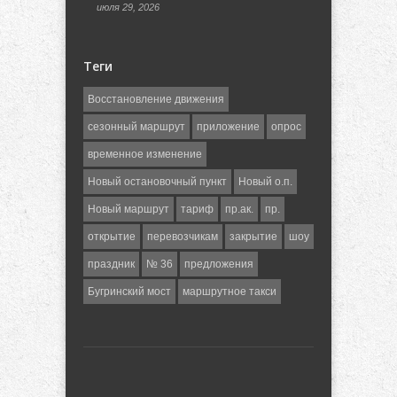
июля 29, 2026
Теги
Восстановление движения
сезонный маршрут
приложение
опрос
временное изменение
Новый остановочный пункт
Новый о.п.
Новый маршрут
тариф
пр.ак.
пр.
открытие
перевозчикам
закрытие
шоу
праздник
№ 36
предложения
Бугринский мост
маршрутное такси