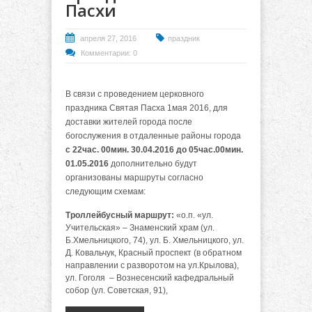
Пасхи
апреля 27, 2016
праздник
Комментарии: 0
В связи с проведением церковного
праздника Святая Пасха 1мая 2016, для
доставки жителей города после
богослужения в отдаленные районы города
с 22час. 00мин. 30.04.2016 до 05час.00мин.
01.05.2016
дополнительно будут
организованы маршруты согласно
следующим схемам:
Троллейбусный маршрут:
«о.п. «ул.
Учительская» – Знаменский храм (ул.
Б.Хмельницкого, 74), ул. Б. Хмельницкого, ул.
Д. Ковальчук, Красный проспект (в обратном
направлении с разворотом на ул.Крылова),
ул. Гоголя – Вознесенский кафедральный
собор (ул. Советская, 91),