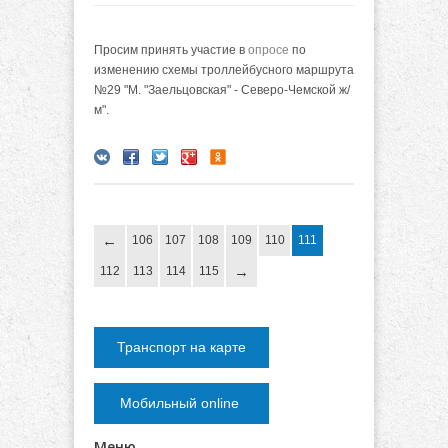
Просим принять участие в
опросе
по
изменению схемы троллейбусного маршрута
№29 "М. "Заельцовская" - Северо-Чемской ж/
м".
106
107
108
109
110
111
112
113
114
115
Транспорт на карте
Мобильный online
Меню