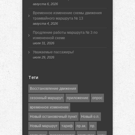
августа 6, 2026
Временное изменение схемы движения
трамвайного маршрута № 13
августа 4, 2026
Продление работы маршрута № 3 по
измененной схеме
июля 31, 2026
Уважаемые пассажиры!
июля 29, 2026
Теги
Восстановление движения
сезонный маршрут
приложение
опрос
временное изменение
Новый остановочный пункт
Новый о.п.
Новый маршрут
тариф
пр.ак.
пр.