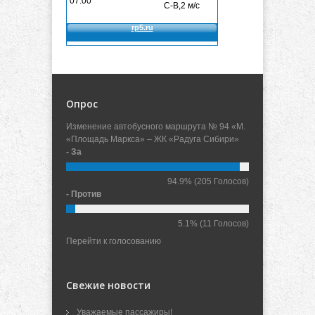
Опрос
Изменение автобусного маршрута № 94 «М.
«Площадь Маркса» – ЖК «Радуга Сибири»
- За
94.9%
(205 Голосов)
- Против
5.1%
(11 Голосов)
Перейти к голосованию
Свежие новости
Уважаемые пассажиры!