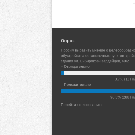
Опрос
Просим выразить мнение о целесообразн
обустройства остановочных пунктов в рай
здания ул. Сибиряков-Гвардейцев, 49/2
– Отрицательно
3.7%
(11 Го
– Положительно
96.3%
(288 Го
Перейти к голосованию