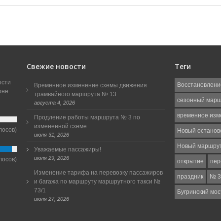
Свежие новости
Теги
ости
Восстановлени
Временное изменение схемы движения
оне
трамвайного маршрута № 13
сезонный мар
августа 4, 2026
временное изм
Продление работы маршрута № 3 по
измененной схеме
лосов)
Новый останов
июля 31, 2026
Новый маршру
Уважаемые пассажиры!
июля 29, 2026
лосов)
открытие
пер
Изменение тарифа на перевозку пассажиров
праздник
№ 3
и багажа по маршруту маршрутного такси №
73/1
Бугринский мос
июля 27, 2026