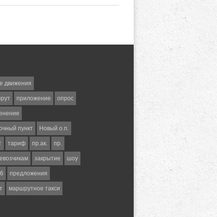
е движения
шрут
приложение
опрос
енение
очный пункт
Новый о.п.
т
тариф
пр.ак.
пр.
евозчикам
закрытие
шоу
6
предложения
т
маршрутное такси