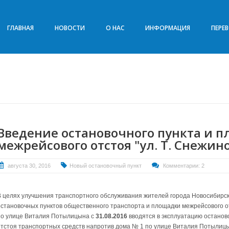
ГЛАВНАЯ
НОВОСТИ
О НАС
ИНФОРМАЦИЯ
ПЕРЕ
Введение остановочного пункта и 
межрейсового отстоя "ул. Т. Снежин
августа 30, 2016
Новый остановочный пункт
Комментарии: 2
В целях улучшения транспортного обслуживания жителей города Новосибирск
остановочных пунктов общественного транспорта и площадки межрейсового 
по улице Виталия Потылицына с
31.08.2016
вводятся в эксплуатацию остано
отстоя транспортных средств напротив дома № 1 по улице Виталия Потылицы