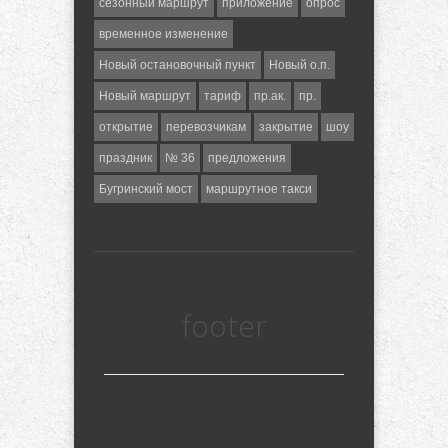
сезонный маршрут
приложение
опрос
временное изменение
Новый остановочный пункт
Новый о.п.
Новый маршрут
тариф
пр.ак.
пр.
открытие
перевозчикам
закрытие
шоу
праздник
№ 36
предложения
Бугринский мост
маршрутное такси
footer