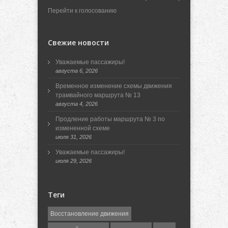
Перейти к голосованию
Свежие новости
Уважаемые пассажиры!
августа 6, 2026
Временное изменение схемы движения
трамвайного маршрута № 13
августа 4, 2026
Продление работы маршрута № 3 по
измененной схеме
июля 31, 2026
Уважаемые пассажиры!
июля 29, 2026
Теги
Восстановление движения