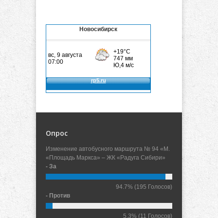
Новосибирск
Опрос
Изменение автобусного маршрута № 94 «М.
«Площадь Маркса» – ЖК «Радуга Сибири»
- За
94.7%
(195 Голосов)
- Против
5.3%
(11 Голосов)