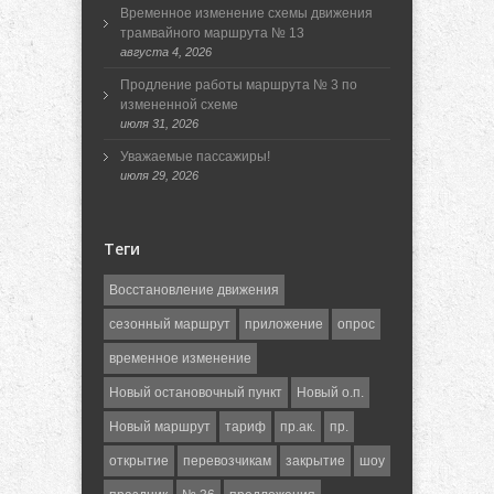
Временное изменение схемы движения
трамвайного маршрута № 13
августа 4, 2026
Продление работы маршрута № 3 по
измененной схеме
июля 31, 2026
Уважаемые пассажиры!
июля 29, 2026
Теги
Восстановление движения
сезонный маршрут
приложение
опрос
временное изменение
Новый остановочный пункт
Новый о.п.
Новый маршрут
тариф
пр.ак.
пр.
открытие
перевозчикам
закрытие
шоу