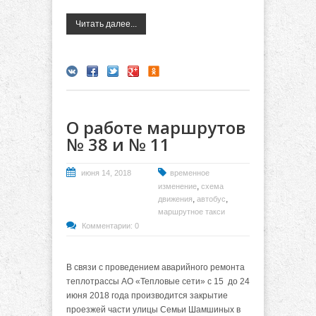
Читать далее...
О работе маршрутов
№ 38 и № 11
июня 14, 2018
временное
,
изменение
схема
,
,
движения
автобус
маршрутное такси
Комментарии: 0
В связи с проведением аварийного ремонта
теплотрассы АО «Тепловые сети» с 15 до 24
июня 2018 года производится закрытие
проезжей части улицы Семьи Шамшиных в