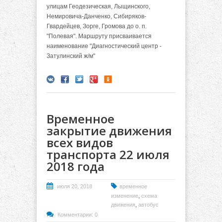
улицам Геодезическая, Лыщинского,
Немировича-Данченко, Сибиряков-
Гвардейцев, Зорге, Громова до о. п.
"Полевая". Маршруту присваивается
наименование "Диагностический центр -
Затулинский ж/м"
Временное
закрытие движения
всех видов
транспорта 22 июля
2018 года
июля 20, 2018
временное
,
изменение
схема
,
движения
автобус
Комментарии: 0