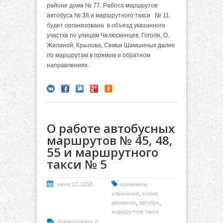
районе дома № 77. Работа маршрутов
автобуса № 38 и маршрутного такси № 11
будет организована в объезд указанного
участка по улицам Челюскинцев, Гоголя, О.
Жилиной, Крылова,
Семьи Шамшиных
далее
по маршрутам в прямом и обратном
направлениях.
О работе автобусных
маршрутов № 45, 48,
55 и маршрутного
такси № 5
июня 13, 2018
временное
,
изменение
схема
,
,
движения
автобус
маршрутное такси
Комментарии: 0