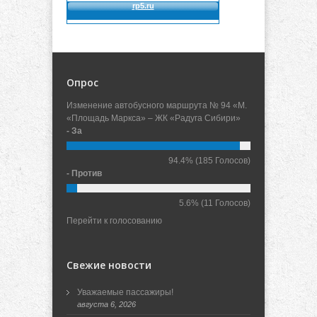
Опрос
Изменение автобусного маршрута № 94 «М.
«Площадь Маркса» – ЖК «Радуга Сибири»
- За
94.4%
(185 Голосов)
- Против
5.6%
(11 Голосов)
Перейти к голосованию
Свежие новости
Уважаемые пассажиры!
августа 6, 2026