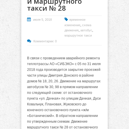
и маршрутного
такси № 28
июля 5, 2018
временное
,
изменение
схема
,
,
движения
автобус
маршрутное такси
Комментарии: 0
В связи с проведением аварийного ремонта
теплотрассы АО «СИБЭКО» с 05 по 31 июля
2018 года производится закрытие проезжей
части улицы Дмитрия Донского в районе
домов № 18, 20, 26.
Движение на маршрутах
автобусов № 30, 98
в прямом направлении
по следующей схеме: от остановочного
пункта «ул. Дачная» по улицам Дачная, Дуси
Ковальчук, Плановая, Жуковского до
конечного остановочного пункта «ж/м
«Ботанический». В обратном направлении
по утвержденным схемам. Движение
маршрутного такси № 28 от остановочного