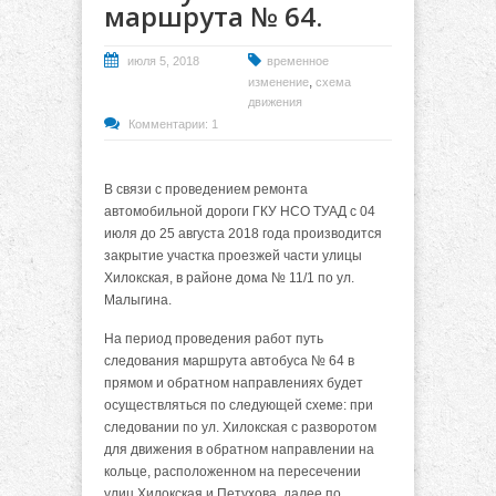
маршрута № 64.
июля 5, 2018
временное
,
изменение
схема
движения
Комментарии: 1
В связи с проведением ремонта
автомобильной дороги ГКУ НСО ТУАД с 04
июля до 25 августа 2018 года производится
закрытие участка проезжей части улицы
Хилокская, в районе дома № 11/1 по ул.
Малыгина.
На период проведения работ путь
следования маршрута автобуса № 64 в
прямом и обратном направлениях будет
осуществляться по следующей схеме: при
следовании по ул. Хилокская с разворотом
для движения в обратном направлении на
кольце, расположенном на пересечении
улиц Хилокская и Петухова, далее по