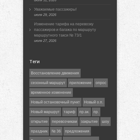
июля 31, 2026
Уважаемые пассажиры!
июля 29, 2026
Изменение тарифа на перевозку
пассажиров и багажа по маршруту
маршрутного такси № 73/1
июля 27, 2026
Теги
Восстановление движения
сезонный маршрут
приложение
опрос
временное изменение
Новый остановочный пункт
Новый о.п.
Новый маршрут
тариф
пр.ак.
пр.
открытие
перевозчикам
закрытие
шоу
праздник
№ 36
предложения