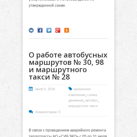
утвержденной схеме.
О работе автобусных
маршрутов № 30, 98
и маршрутного
такси № 28
июля 5, 2018
временное
,
изменение
схема
,
,
движения
автобус
маршрутное такси
Комментарии: 0
В связи с проведением аварийного ремонта
теплотрассы АО «СИБЭКО» с 05 по 31 июля