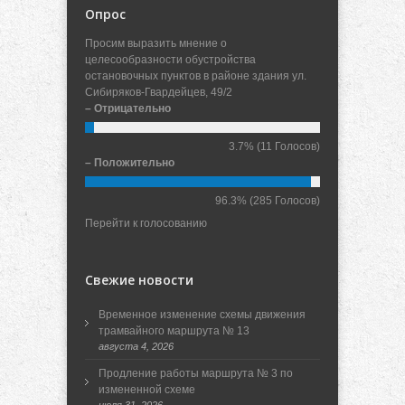
Опрос
Просим выразить мнение о
целесообразности обустройства
остановочных пунктов в районе здания ул.
Сибиряков-Гвардейцев, 49/2
– Отрицательно
3.7%
(11 Голосов)
– Положительно
96.3%
(285 Голосов)
Перейти к голосованию
Свежие новости
Временное изменение схемы движения
трамвайного маршрута № 13
августа 4, 2026
Продление работы маршрута № 3 по
измененной схеме