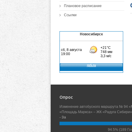
Плановое расписание
Ссылки
Новосибирск
Опрос
Изменение автобусного маршрута № 94 «
«Площадь Маркса» – ЖК «Радуга Сибири»
- За
94.5%
(189 Го