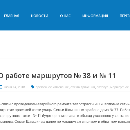
ГЛАВНАЯ
НОВОСТИ
О НАС
ИНФОРМАЦИЯ
ПЕРЕ
О работе маршрутов № 38 и № 11
,
,
,
июня 14, 2018
временное изменение
схема движения
автобус
маршрутное 
В связи с проведением аварийного ремонта теплотрассы АО «Тепловые сети» 
закрытие проезжей части улицы Семьи Шамшиных в районе дома № 77. Работ
маршрутного такси № 11 будет организована в объезд указанного участка по
Крылова,
Семьи Шамшиных
далее по маршрутам в прямом и обратном направ