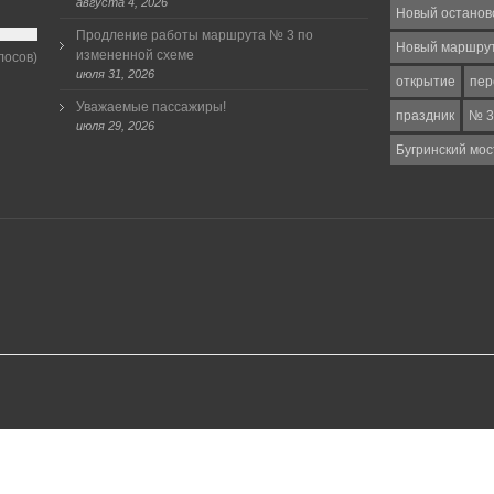
августа 4, 2026
Новый останов
Продление работы маршрута № 3 по
Новый маршру
измененной схеме
лосов)
июля 31, 2026
открытие
пер
Уважаемые пассажиры!
праздник
№ 3
июля 29, 2026
Бугринский мос