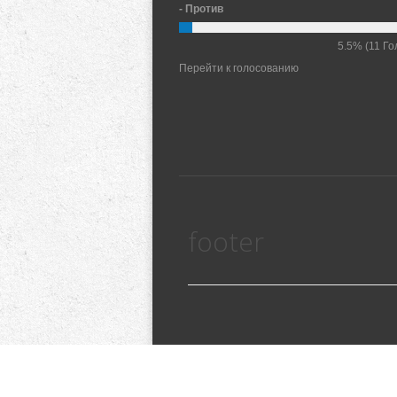
- Против
5.5%
(11 Го
Перейти к голосованию
footer