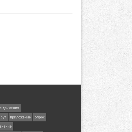
е движения
шрут
приложение
опрос
енение