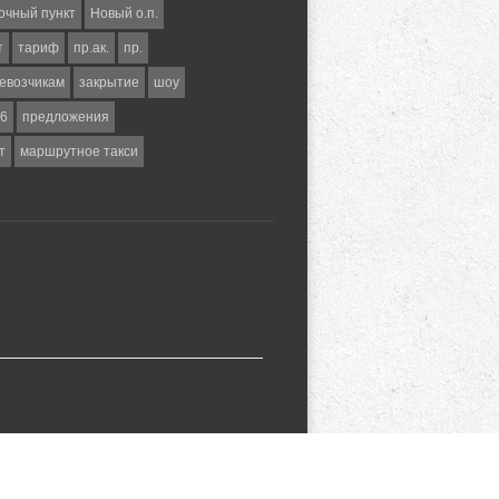
очный пункт
Новый о.п.
т
тариф
пр.ак.
пр.
евозчикам
закрытие
шоу
6
предложения
т
маршрутное такси