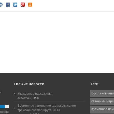
Свежие новости
Теги
М.
Восстановлени
Уважаемые пассажиры!
августа 6, 2026
сезонный мар
Временное изменение схемы движения
временное изм
трамвайного маршрута № 13
лосов)