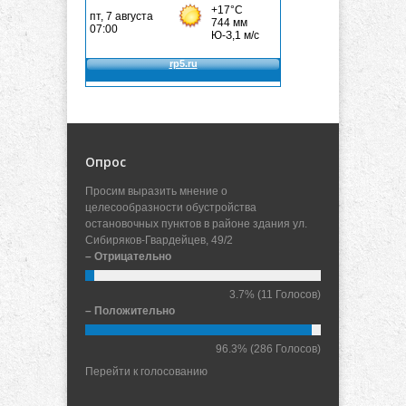
Опрос
Просим выразить мнение о
целесообразности обустройства
остановочных пунктов в районе здания ул.
Сибиряков-Гвардейцев, 49/2
– Отрицательно
3.7%
(11 Голосов)
– Положительно
96.3%
(286 Голосов)
Перейти к голосованию