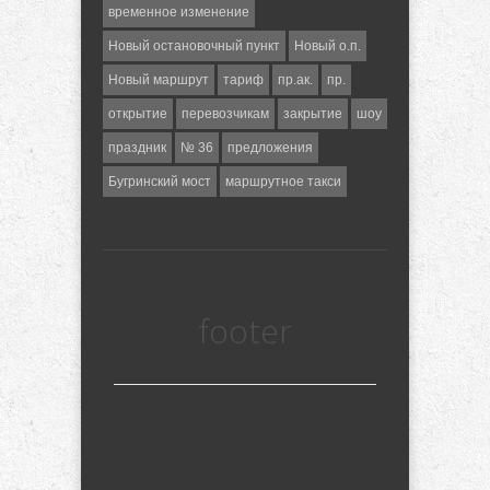
временное изменение
Новый остановочный пункт
Новый о.п.
Новый маршрут
тариф
пр.ак.
пр.
открытие
перевозчикам
закрытие
шоу
праздник
№ 36
предложения
Бугринский мост
маршрутное такси
footer