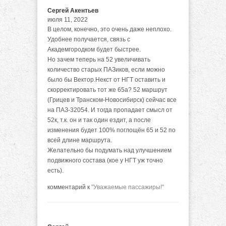
Сергей Акентьев
июля 11, 2022
В целом, конечно, это очень даже неплохо.
Удобнее получается, связь с
Академгородком будет быстрее.
Но зачем теперь на 52 увеличивать
количество старых ПАЗиков, если можно
было бы Вектор.Некст от НГТ оставить и
скорректировать тот же 65а? 52 маршрут
(Грицев и Транском-Новосибирск) сейчас все
на ПАЗ-32054. И тогда пропадает смысл от
52к, т.к. он и так один ездит, а после
изменения будет 100% поглощён 65 и 52 по
всей длине маршрута.
Желательно бы подумать над улучшением
подвижного состава (кое у НГТ уж точно
есть).
комментарий к
"Уважаемые пассажиры!"