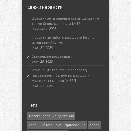
Свежие новости
Временное изменение схемы движения
трамвайного маршрута № 13
августа 4, 2026
Продление работы маршрута № 3 по
измененной схеме
июля 31, 2026
Уважаемые пассажиры!
июля 29, 2026
Изменение тарифа на перевозку
пассажиров и багажа по маршруту
маршрутного такси № 73/1
июля 27, 2026
Теги
Восстановление движения
сезонный маршрут
приложение
опрос