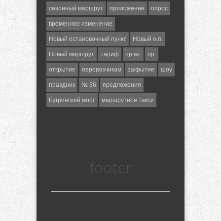
сезонный маршрут
приложение
опрос
временное изменение
Новый остановочный пункт
Новый о.п.
Новый маршрут
тариф
пр.ак.
пр.
открытие
перевозчикам
закрытие
шоу
праздник
№ 36
предложения
Бугринский мост
маршрутное такси
footer