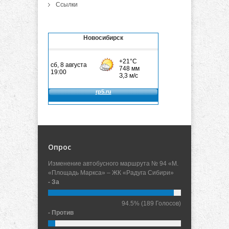
Ссылки
Новосибирск
Опрос
Изменение автобусного маршрута № 94 «М.
«Площадь Маркса» – ЖК «Радуга Сибири»
- За
94.5%
(189 Голосов)
- Против