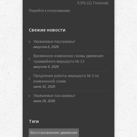
5.5%
(11 Голосов)
Перейти к голосованию
Свежие новости
Уважаемые пассажиры!
августа 6, 2026
Временное изменение схемы движения
трамвайного маршрута № 13
августа 4, 2026
Продление работы маршрута № 3 по
измененной схеме
июля 31, 2026
Уважаемые пассажиры!
июля 29, 2026
Теги
Восстановление движения