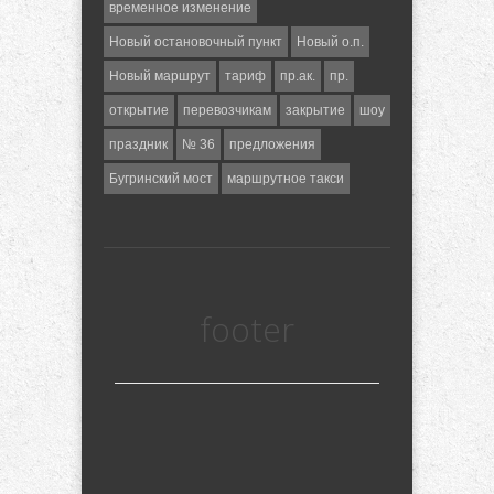
временное изменение
Новый остановочный пункт
Новый о.п.
Новый маршрут
тариф
пр.ак.
пр.
открытие
перевозчикам
закрытие
шоу
праздник
№ 36
предложения
Бугринский мост
маршрутное такси
footer