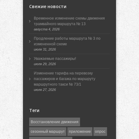
Свежие новости
Временное изменение схемы движения
трамвайного маршрута № 13
августа 4, 2026
Продление работы маршрута № 3 по
измененной схеме
июля 31, 2026
Уважаемые пассажиры!
июля 29, 2026
Изменение тарифа на перевозку
пассажиров и багажа по маршруту
маршрутного такси № 73/1
июля 27, 2026
Теги
Восстановление движения
сезонный маршрут
приложение
опрос