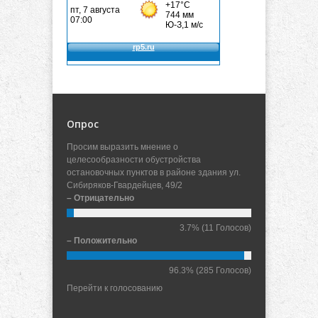
Опрос
Просим выразить мнение о
целесообразности обустройства
остановочных пунктов в районе здания ул.
Сибиряков-Гвардейцев, 49/2
– Отрицательно
3.7%
(11 Голосов)
– Положительно
96.3%
(285 Голосов)
Перейти к голосованию