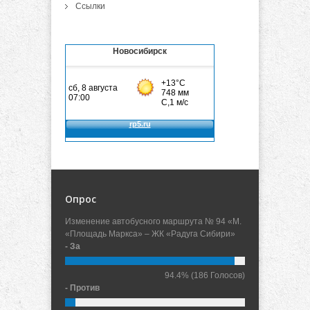
Ссылки
Новосибирск
Опрос
Изменение автобусного маршрута № 94 «М.
«Площадь Маркса» – ЖК «Радуга Сибири»
- За
94.4%
(186 Голосов)
- Против