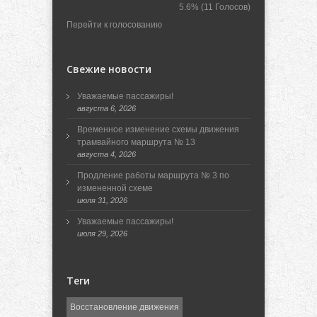
5.6%
(11 Голосов)
Перейти к голосованию
Свежие новости
Уважаемые пассажиры!
августа 6, 2026
Временное изменение схемы движения
трамвайного маршрута № 13
августа 4, 2026
Продление работы маршрута № 3 по
измененной схеме
июля 31, 2026
Уважаемые пассажиры!
июля 29, 2026
Теги
Восстановление движения