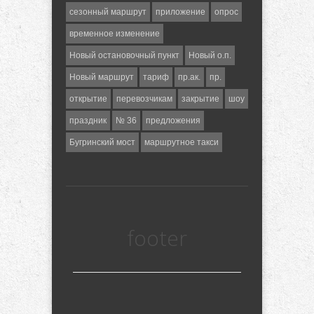
сезонный маршрут
приложение
опрос
временное изменение
Новый остановочный пункт
Новый о.п.
Новый маршрут
тариф
пр.ак.
пр.
открытие
перевозчикам
закрытие
шоу
праздник
№ 36
предложения
Бугринский мост
маршрутное такси
footer