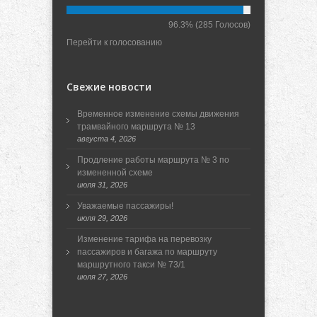
96.3%
(285 Голосов)
Перейти к голосованию
Свежие новости
Временное изменение схемы движения
трамвайного маршрута № 13
августа 4, 2026
Продление работы маршрута № 3 по
измененной схеме
июля 31, 2026
Уважаемые пассажиры!
июля 29, 2026
Изменение тарифа на перевозку
пассажиров и багажа по маршруту
маршрутного такси № 73/1
июля 27, 2026