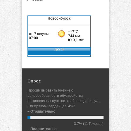
Новосибирск
Опрос
Просим выразить мнение о
целесообразности обустройства
остановочных пунктов в районе здания ул.
Сибиряков-Гвардейцев, 49/2
– Отрицательно
3.7%
(11 Голосов)
– Положительно