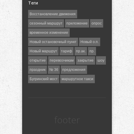
Теги
Восстановление движения
сезонный маршрут
приложение
опрос
временное изменение
Новый остановочный пункт
Новый о.п.
Новый маршрут
тариф
пр.ак.
пр.
открытие
перевозчикам
закрытие
шоу
праздник
№ 36
предложения
Бугринский мост
маршрутное такси
footer