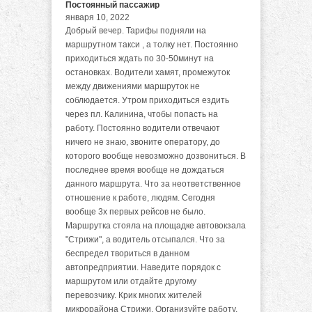
Постоянный пассажир
января 10, 2022
Добрый вечер. Тарифы подняли на
маршрутном такси , а толку нет. Постоянно
приходиться ждать по 30-50минут на
остановках. Водители хамят, промежуток
между движениями маршруток не
соблюдается. Утром приходиться ездить
через пл. Калинина, чтобы попасть на
работу. Постоянно водители отвечают
ничего не знаю, звоните оператору, до
которого вообще невозможно дозвониться. В
последнее время вообще не дождаться
данного маршрута. Что за неответственное
отношение к работе, людям. Сегодня
вообще 3х первых рейсов не было.
Маршрутка стояла на площадке автовокзала
"Стрижи", а водитель отсыпался. Что за
беспредел твориться в данном
автопредприятии. Наведите порядок с
маршрутом или отдайте другому
перевозчику. Крик многих жителей
микрорайона Стрижи. Организуйте работу,