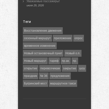
Уважаемые пассажиры!
июля 29, 2026
Теги
Восстановление движения
сезонный маршрут
приложение
опрос
временное изменение
Новый остановочный пункт
Новый о.п.
Новый маршрут
тариф
пр.ак.
пр.
открытие
перевозчикам
закрытие
шоу
праздник
№ 36
предложения
Бугринский мост
маршрутное такси