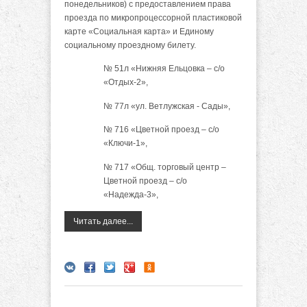
понедельников) с предоставлением права
проезда по микропроцессорной пластиковой
карте «Социальная карта» и Единому
социальному проездному билету.
№ 51л «Нижняя Ельцовка – с/о
«Отдых-2»,
№ 77л «ул. Ветлужская - Сады»,
№ 716 «Цветной проезд – с/о
«Ключи-1»,
№ 717 «Общ. торговый центр –
Цветной проезд – с/о
«Надежда-3»,
Читать далее...