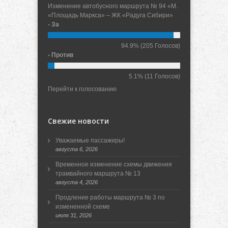
Изменение автобусного маршрута № 94 «М.
«Площадь Маркса» – ЖК «Радуга Сибири»
- За
94.9%
(205 Голосов)
- Против
5.1%
(11 Голосов)
Перейти к голосованию
Свежие новости
Уважаемые пассажиры!
августа 6, 2026
Временное изменение схемы движения
трамвайного маршрута № 13
августа 4, 2026
Продление работы маршрута № 3 по
измененной схеме
июля 31, 2026