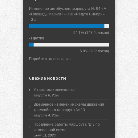
Изменение автобусного маршрута № 94 «М.
«Площадь Маркса» – ЖК «Радуга Сибири»
- За
94.1%
(143 Голосов)
- Против
5.9%
(9 Голосов)
Перейти к голосованию
Свежие новости
Уважаемые пассажиры!
августа 6, 2026
Временное изменение схемы движения
трамвайного маршрута № 13
августа 4, 2026
Продление работы маршрута № 3 по
измененной схеме
июля 31, 2026