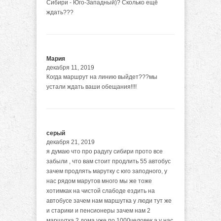
Сибири - Юго-Западный)? Сколько ещё
ждать???
Мария
декабря 11, 2019
Когда маршрут на линию выйдет???мы
устали ждать ваши обещания!!!!
серый
декабря 21, 2019
я думаю что про радугу сибири прото все
забыли , что вам стоит продлить 55 автобус
зачем продлять марутку с юго заподного, у
нас рядом марутов много мы же тоже
хотимкак на чистой слабоде ездить на
автобусе зачем нам маршутка у люди тут же
и старики и пенсионеры зачем нам 2
маршутка 2 дома уже по 1000человек а у нас