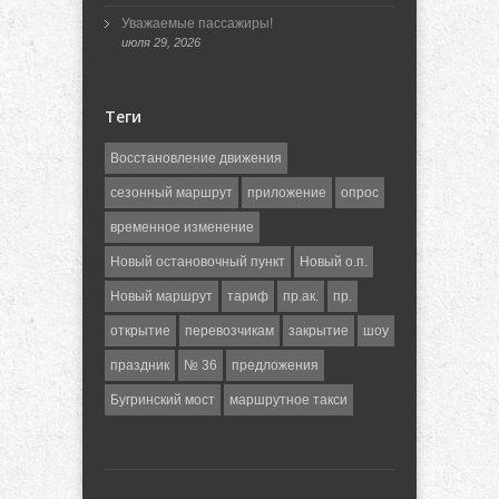
Уважаемые пассажиры!
июля 29, 2026
Теги
Восстановление движения
сезонный маршрут
приложение
опрос
временное изменение
Новый остановочный пункт
Новый о.п.
Новый маршрут
тариф
пр.ак.
пр.
открытие
перевозчикам
закрытие
шоу
праздник
№ 36
предложения
Бугринский мост
маршрутное такси