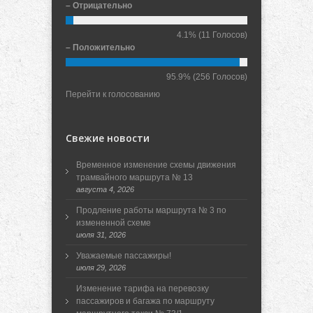
– Отрицательно
4.1%
(11 Голосов)
– Положительно
95.9%
(256 Голосов)
Перейти к голосованию
Свежие новости
Временное изменение схемы движения
трамвайного маршрута № 13
августа 4, 2026
Продление работы маршрута № 3 по
измененной схеме
июля 31, 2026
Уважаемые пассажиры!
июля 29, 2026
Изменение тарифа на перевозку
пассажиров и багажа по маршруту