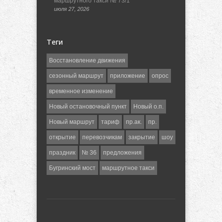
маршрутного такси № 73/1
июля 27, 2026
Теги
Восстановление движения
сезонный маршрут
приложение
опрос
временное изменение
Новый остановочный пункт
Новый о.п.
Новый маршрут
тариф
пр.ак.
пр.
открытие
перевозчикам
закрытие
шоу
праздник
№ 36
предложения
Бугринский мост
маршрутное такси