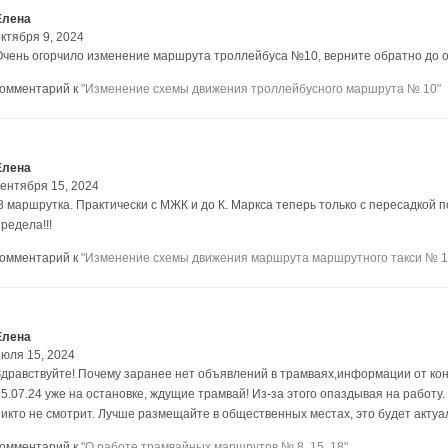
Елена
ктября 9, 2024
Очень огорчило изменение маршрута троллейбуса №10, верните обратно до ост
комментарий к
"Изменение схемы движения троллейбусного маршрута № 10"
Елена
сентября 15, 2024
!8 маршрутка. Практически с МЖК и до К. Маркса теперь только с пересадкой
редела!!!
комментарий к
"Изменение схемы движения маршрута маршрутного такси № 1
Елена
июля 15, 2024
Здравствуйте! Почему заранее нет объявлений в трамваях,информации от ко
15.07.24 уже на остановке, ждущие трамвай! Из-за этого опаздывая на работ
никто не смотрит. Лучше размещайте в общественных местах, это будет актуа
комментарий к
"О работе трамвайных маршрутов № 8, 15, 18"