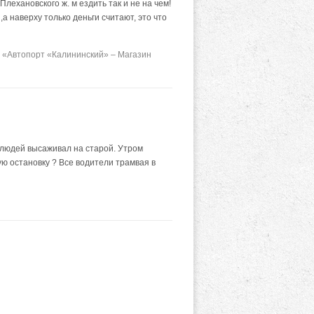
лехановского ж. м ездить так и не на чем!
 наверху только деньги считают, это что
 «Автопорт «Калининский» – Магазин
, людей высаживал на старой. Утром
вую остановку ? Все водители трамвая в