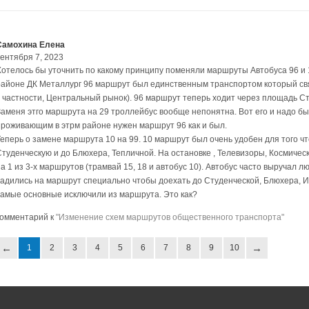
Самохина Елена
сентября 7, 2023
Хотелось бы уточнить по какому принципу поменяли маршруты Автобуса 96 и
районе ДК Металлург 96 маршрут был единственным транспортом который св
в частности, Центральный рынок). 96 маршрут теперь ходит через площадь Ста
Заменя этго маршрута на 29 троллейбус вообще непонятна. Вот его и надо бы
проживающим в этрм районе нужен маршрут 96 как и был.
Теперь о замене маршрута 10 на 99. 10 маршрут был очень удобен для того ч
Студенческую и до Блюхера, Тепличной. На остановке , Телевизоры, Космичес
а 1 из 3-х маршрутов (трамвай 15, 18 и автобус 10). Автобус часто выручал л
садились на маршрут специально чтобы доехать до Студенческой, Блюхера, Ин
самые основные исключили из маршрута. Это как?
комментарий к
"Изменение схем маршрутов общественного транспорта"
1
2
3
4
5
6
7
8
9
10