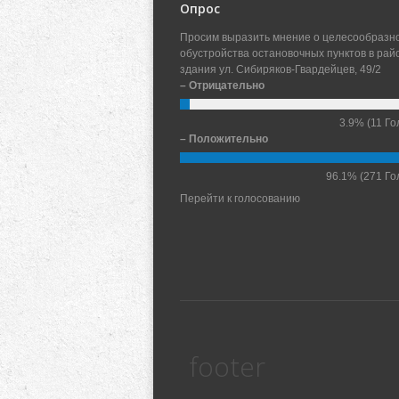
Опрос
Просим выразить мнение о целесообразн
обустройства остановочных пунктов в рай
здания ул. Сибиряков-Гвардейцев, 49/2
– Отрицательно
3.9%
(11 Го
– Положительно
96.1%
(271 Го
Перейти к голосованию
footer