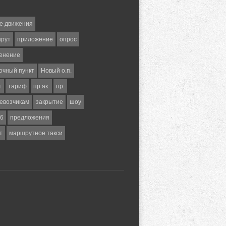
е движения
шрут
приложение
опрос
енение
очный пункт
Новый о.п.
т
тариф
пр.ак.
пр.
евозчикам
закрытие
шоу
6
предложения
т
маршрутное такси