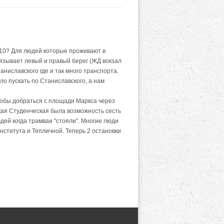
 10? Для людей которые проживают в
язывает левый и правый берег (ЖД вокзал
ниславского где и так много транспорта.
ло пускать по Станиславского, а нам
тобы добраться с площади Маркса через
кая Студенческая была возможность сесть
юдей когда трамваи "стояли". Многие люди
ститута и Тепличной. Теперь 2 остановки