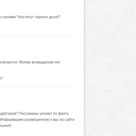
ановки" Институт горного дела!!"
 получается. Моему возмущению нет
8"
ндукторов? Пассажиры узнают по факту
у. Информацию размещенную у вас на сайте
льнее!!