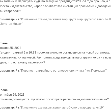
ак замены 8 маршрутки судя по всему не предвидится?! Пол года прошло, а с П
Просто издевательство, народ засыпает все инстанции просьбами и доводами,а
за беспредел!!?
комментарий к
"Изменение схемы движения маршрута маршрутного такси № 8
«Золотая Нива»"
Елена
января 25, 2024
Сегодня трамвай 2 в 16.33 проехал мимо, не остановился на новой остановке
станавливался на новой. Как понять, когда выходить на старую и когда на но
курсе, что остановку перенесли?
комментарий к
"Перенос трамвайного остановочного пункта " ул. Пермская""
Елена
сентября 29, 2023
Уточните,пожалуйста, где можно посмотреть расписание,количество машин?
комментарий к
"Изменение схемы движения автобусного маршрута № 19"