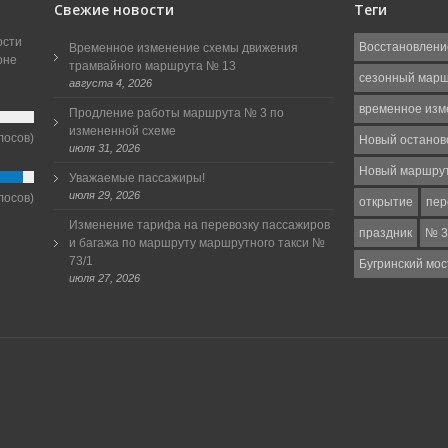
Свежие новости
Теги
ости
Восстановлени
Временное изменение схемы движения
оне
трамвайного маршрута № 13
сезонный мар
августа 4, 2026
временное изм
Продление работы маршрута № 3 по
измененной схеме
лосов)
Новый останов
июля 31, 2026
Новый маршру
Уважаемые пассажиры!
июля 29, 2026
лосов)
открытие
пер
Изменение тарифа на перевозку пассажиров
праздник
№ 3
и багажа по маршруту маршрутного такси №
73/1
Бугринский мос
июля 27, 2026