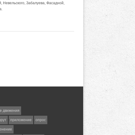
, Невельского, Забалуева, Фасадной,
а.
е движения
шрут
приложение
опрос
енение