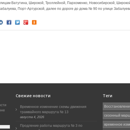
улицам Ватутина, Широкой, Троллейной, Пархоменко, Новосибирской, Широкой
Забалуева, Порт-Артурской, далее по дороге до дома № 90 по улице Забалуев
Свежие новости
Теги
ости
Восстановлени
Временное изменение схемы движения
оне
трамвайного маршрута № 13
сезонный мар
августа 4, 2026
временное изм
Продление работы маршрута № 3 по