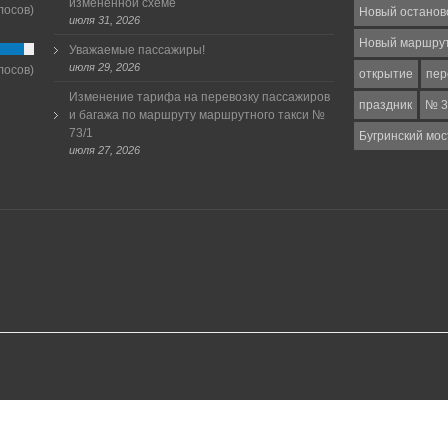
измененной схеме
лосов)
Новый останов
июля 31, 2026
Новый маршру
Уважаемые пассажиры!
июля 29, 2026
лосов)
открытие
пер
Изменение тарифа на перевозку пассажиров
праздник
№ 3
и багажа по маршруту маршрутного такси №
73/1
Бугринский мос
июля 27, 2026