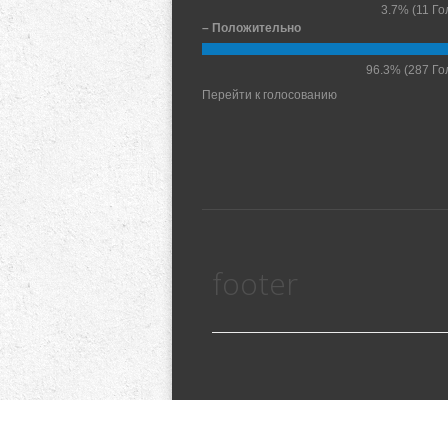
3.7%
(11 Го
– Положительно
96.3%
(287 Го
Перейти к голосованию
footer