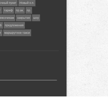
очный пункт
Новый о.п.
т
тариф
пр.ак.
пр.
евозчикам
закрытие
шоу
6
предложения
т
маршрутное такси