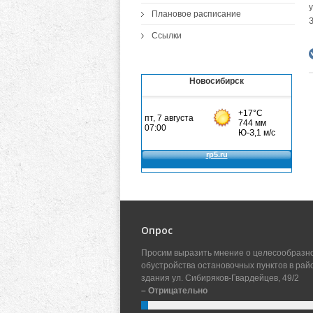
Плановое расписание
Ссылки
Новосибирск
Опрос
Просим выразить мнение о целесообразн
обустройства остановочных пунктов в рай
здания ул. Сибиряков-Гвардейцев, 49/2
– Отрицательно