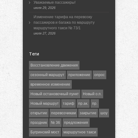
Уважаемые пассажиры!
июля 29, 2026
Изменение тарифа на перевозку
пассажиров и багажа по маршруту
маршрутного такси № 73/1
июля 27, 2026
Теги
Восстановление движения
сезонный маршрут
приложение
опрос
временное изменение
Новый остановочный пункт
Новый о.п.
Новый маршрут
тариф
пр.ак.
пр.
открытие
перевозчикам
закрытие
шоу
праздник
№ 36
предложения
Бугринский мост
маршрутное такси