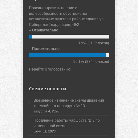
Просим выразить мнение о
целесообразности обустройства
остановочных пунктов в районе здания ул.
Сибиряков-Гвардейцев, 49/2
– Отрицательно
3.9%
(11 Голосов)
– Положительно
96.1%
(274 Голосов)
Перейти к голосованию
Свежие новости
Временное изменение схемы движения
трамвайного маршрута № 13
августа 4, 2026
Продление работы маршрута № 3 по
измененной схеме
июля 31, 2026