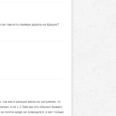
если там есть прямая дорога на Краузе?
 так как я раньше жила на затулинке, то
оехал, а не с 2-3мя как это обычно бывает.
 он почти нигде не освещался, я вот только