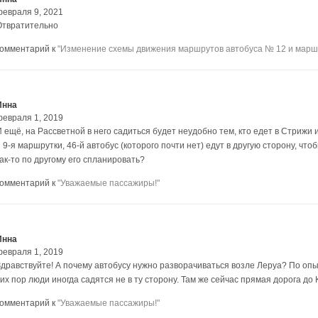
февраля 9, 2021
Отвратительно
комментарий к
"Изменение схемы движения маршрутов автобуса № 12 и маршр
Инна
февраля 1, 2019
И ещё, на Рассветной в него садиться будет неудобно тем, кто едет в Стрижи
 9-я маршрутки, 46-й автобус (которого почти нет) едут в другую сторону, чт
ак-то по другому его спланировать?
комментарий к
"Уважаемые пассажиры!"
Инна
февраля 1, 2019
Здравствуйте! А почему автобусу нужно разворачиваться возле Леруа? По опы
их пор люди иногда садятся не в ту сторону. Там же сейчас прямая дорога до 
комментарий к
"Уважаемые пассажиры!"