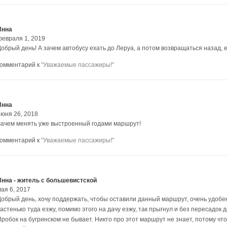
Инна
февраля 1, 2019
Добрый день! А зачем автобусу ехать до Леруа, а потом возвращаться назад, 
комментарий к
"Уважаемые пассажиры!"
Инна
июня 26, 2018
Зачем менять уже выстроенный годами маршрут!
комментарий к
"Уважаемые пассажиры!"
Инна - житель с большевистской
ая 6, 2017
Добрый день, хочу поддержать, чтобы оставили данный маршрут, очень удобен,
астенько туда езжу, помимо этого на дачу езжу, так прыгнул и без пересадок д
робок на бугринском не бывает. Никто про этот маршрут не знает, потому что