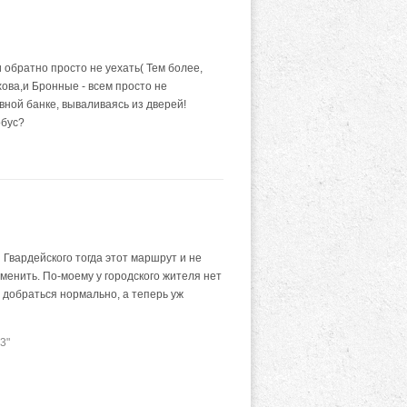
 обратно просто не уехать( Тем более,
хова,и Бронные - всем просто не
вной банке, вываливаясь из дверей!
обус?
 Гвардейского тогда этот маршрут и не
зменить. По-моему у городского жителя нет
е добраться нормально, а теперь уж
3"