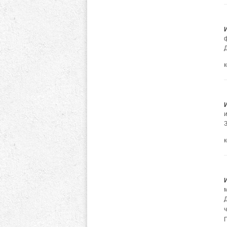
м
ч
П