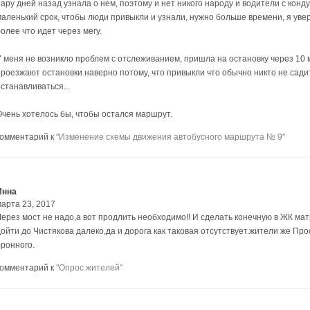
пару дней назад узнала о нем, поэтому и нет никого народу и водители с кон
маленький срок, чтобы люди привыкли и узнали, нужно больше времени, я ув
олее что идет через мегу.
У меня не возникло проблем с отслеживанием, пришла на остановку через 10 
проезжают остановки наверно потому, что привыкли что обычно никто не садит
станавливаться...
Очень хотелось бы, чтобы остался маршрут.
комментарий к
"Изменение схемы движения автобусного маршрута № 9"
Инна
марта 23, 2017
Через мост не надо,а вот продлить необходимо!! И сделать конечную в ЖК ма
дойти до Чистякова далеко,да и дорога как таковая отсутствует.жители же Пр
бронного.
комментарий к
"Опрос жителей"