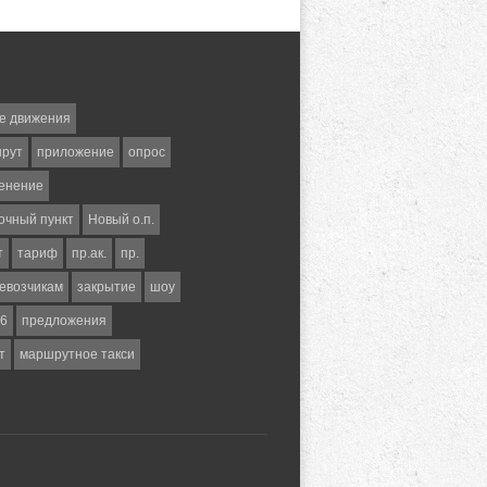
е движения
шрут
приложение
опрос
енение
очный пункт
Новый о.п.
т
тариф
пр.ак.
пр.
евозчикам
закрытие
шоу
6
предложения
т
маршрутное такси