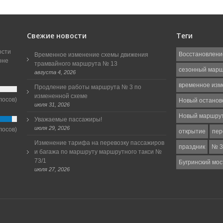
Свежие новости
Теги
ости
Восстановлени
Временное изменение схемы движения
оне
трамвайного маршрута № 13
сезонный мар
августа 4, 2026
временное изм
Продление работы маршрута № 3 по
измененной схеме
лосов)
Новый останов
июля 31, 2026
Новый маршру
Уважаемые пассажиры!
июля 29, 2026
лосов)
открытие
пер
Изменение тарифа на перевозку пассажиров
праздник
№ 3
и багажа по маршруту маршрутного такси №
73/1
Бугринский мос
июля 27, 2026