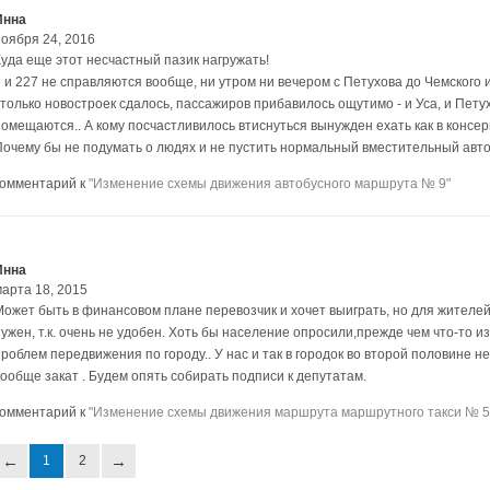
Инна
ноября 24, 2016
Куда еще этот несчастный пазик нагружать!
9 и 227 не справляются вообще, ни утром ни вечером с Петухова до Чемского и
столько новостроек сдалось, пассажиров прибавилось ощутимо - и Уса, и Пету
помещаются.. А кому посчастливилось втиснуться вынужден ехать как в консер
Почему бы не подумать о людях и не пустить нормальный вместительный авт
комментарий к
"Изменение схемы движения автобусного маршрута № 9"
Инна
марта 18, 2015
Может быть в финансовом плане перевозчик и хочет выиграть, но для жителей
нужен, т.к. очень не удобен. Хоть бы население опросили,прежде чем что-то и
проблем передвижения по городу.. У нас и так в городок во второй половине н
вообще закат . Будем опять собирать подписи к депутатам.
комментарий к
"Изменение схемы движения маршрута маршрутного такси № 5
1
2