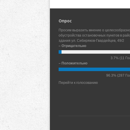
Опрос
Просим выразить мнение о целесообразн
обустройства остановочных пунктов в рай
здания ул. Сибиряков-Гвардейцев, 49/2
– Отрицательно
3.7%
(11 Го
– Положительно
96.3%
(287 Го
Перейти к голосованию