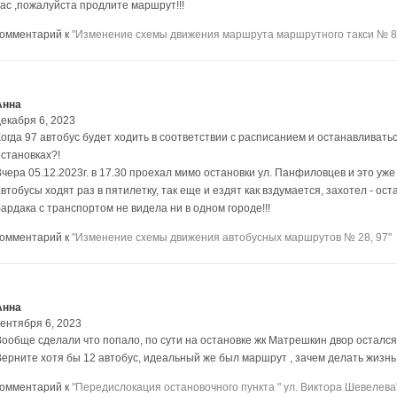
вас ,пожалуйста продлите маршрут!!!
комментарий к
"Изменение схемы движения маршрута маршрутного такси № 8
Анна
декабря 6, 2023
Когда 97 автобус будет ходить в соответствии с расписанием и останавливат
остановках?!
Вчера 05.12.2023г. в 17.30 проехал мимо остановки ул. Панфиловцев и это уже
втобусы ходят раз в пятилетку, так еще и ездят как вздумается, захотел - оста
ардака с транспортом не видела ни в одном городе!!!
комментарий к
"Изменение схемы движения автобусных маршрутов № 28, 97"
Анна
сентября 6, 2023
Вообще сделали что попало, по сути на остановке жк Матрешкин двор остался 5
Верните хотя бы 12 автобус, идеальный же был маршрут , зачем делать жизн
комментарий к
"Передислокация остановочного пункта " ул. Виктора Шевелева