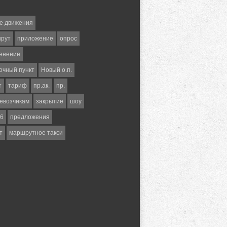
е движения
шрут
приложение
опрос
енение
очный пункт
Новый о.п.
т
тариф
пр.ак.
пр.
евозчикам
закрытие
шоу
6
предложения
т
маршрутное такси