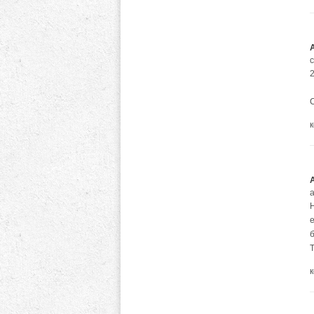
2
а
Н
Т