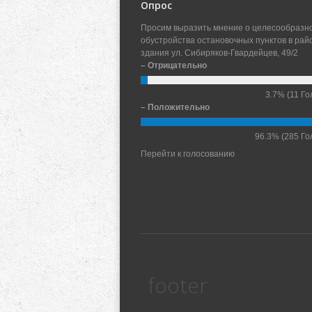
Опрос
Просим выразить мнение о целесообразн
обустройства остановочных пунктов в рай
здания ул. Сибиряков-Гвардейцев, 49/2
– Отрицательно
3.7%
(11 Го
– Положительно
96.3%
(285 Го
Перейти к голосованию
footer