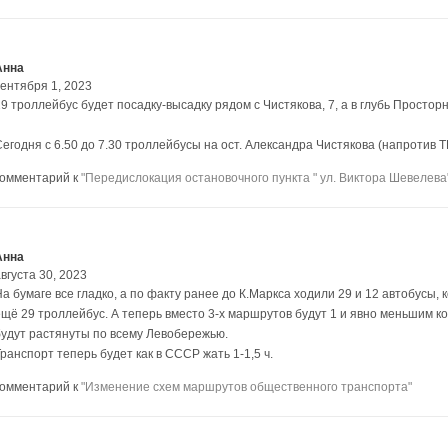
Анна
сентября 1, 2023
9 троллейбус будет посадку-высадку рядом с Чистякова, 7, а в глубь Простор
Сегодня с 6.50 до 7.30 троллейбусы на ост. Александра Чистякова (напротив Т
комментарий к
"Передислокация остановочного пункта " ул. Виктора Шевелева
Анна
вгуста 30, 2023
а бумаге все гладко, а по факту ранее до К.Маркса ходили 29 и 12 автобусы,
ещё 29 троллейбус. А теперь вместо 3-х маршрутов будут 1 и явно меньшим ко
будут растянуты по всему Левобережью.
ранспорт теперь будет как в СССР жать 1-1,5 ч.
комментарий к
"Изменение схем маршрутов общественного транспорта"