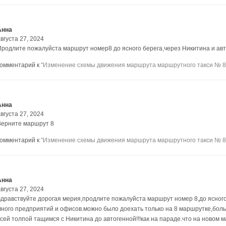
Анна
вгуста 27, 2024
Продлите пожалуйста маршрут номер8 до ясного берега,через Никитина и авт
комментарий к
"Изменение схемы движения маршрута маршрутного такси № 8
Анна
вгуста 27, 2024
Верните маршрут 8
комментарий к
"Изменение схемы движения маршрута маршрутного такси № 8
Анна
вгуста 27, 2024
Здравствуйте дорогая мерия,продлите пожалуйста маршрут номер 8,до ясного
много предприятий и офисов.можно было доехать только на 8 маршрутке,боль
всей толпой тащимся с Никитина до автогенной!!!как на параде.что на новом 