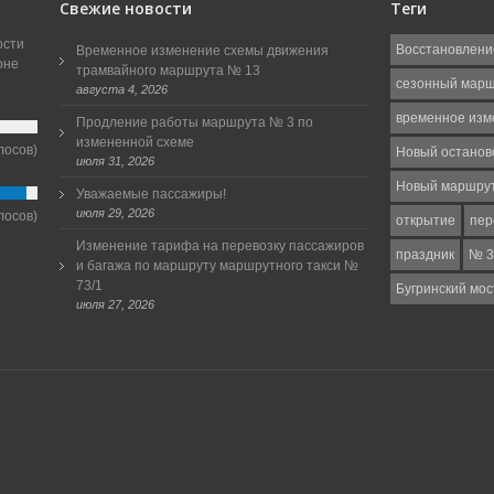
Свежие новости
Теги
ости
Восстановлени
Временное изменение схемы движения
оне
трамвайного маршрута № 13
сезонный мар
августа 4, 2026
временное изм
Продление работы маршрута № 3 по
измененной схеме
лосов)
Новый останов
июля 31, 2026
Новый маршру
Уважаемые пассажиры!
июля 29, 2026
лосов)
открытие
пер
Изменение тарифа на перевозку пассажиров
праздник
№ 3
и багажа по маршруту маршрутного такси №
73/1
Бугринский мос
июля 27, 2026