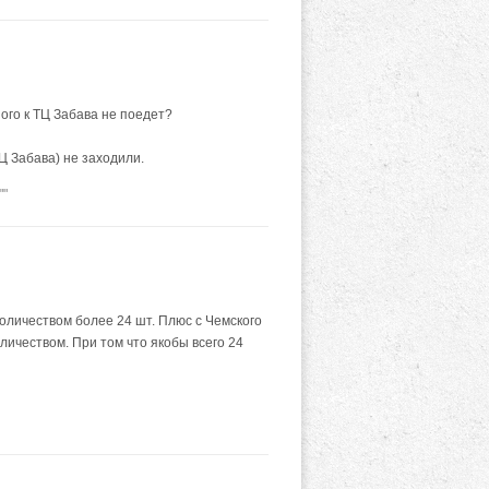
ного к ТЦ Забава не поедет?
Ц Забава) не заходили.
""
 количеством более 24 шт. Плюс с Чемского
личеством. При том что якобы всего 24