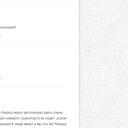
огенную!!!
"
"
 берега,через автогенную,здесь очень
ше никакого транспорта не ходит ,утром
маршруте люди живут.а мы что же?!прошу