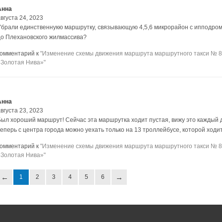
Анна
вгуста 24, 2023
Убрали единственнукю маршрутку, связывающую 4,5,6 микрорайон с ипподром
до Плехановского жилмассива?
комментарий к
"Изменение схемы движения маршрута маршрутного такси № 8
«Золотая Нива»"
Анна
вгуста 23, 2023
Был хороший маршрут! Сейчас эта маршрутка ходит пустая, вижу это каждый 
теперь с центра города можно уехать только на 13 троллейбусе, которой ход
комментарий к
"Изменение схемы движения маршрута маршрутного такси № 8
«Золотая Нива»"
1
2
3
4
5
6