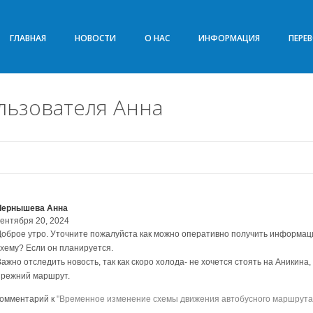
ГЛАВНАЯ
НОВОСТИ
О НАС
ИНФОРМАЦИЯ
ПЕРЕ
льзователя Анна
Чернышева Анна
сентября 20, 2024
Доброе утро. Уточните пожалуйста как можно оперативно получить информа
схему? Если он планируется.
ажно отследить новость, так как скоро холода- не хочется стоять на Аникина, 
прежний маршрут.
комментарий к
"Временное изменение схемы движения автобусного маршрута