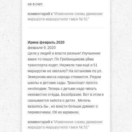
не в счет.
комментарий к
"Изменение схемы движения
маршрута маршрутного такси № 51"
Ирина февраль 2020
февраля 9, 2020
Цели у людей и власти разные! Улучшение
какое то пишут. По Гребенщикова уйма
транспорта ходит. Неужели там ещё и 51
маршрутки не хватало? На остановки по ул.
Земнухова масса народа стекаются. Рядом
школы и детские сады. Транспорт просто
необходим. Теперь с детьми надо чвпать
неизвестно откуда. Безобразие. Вот в этом и
сказывается забота о детях . Мелочь
казалось бы , но власти больше думают о
перевозчиках. Об их карманах.
комментарий к
"Изменение схемы движения
маршрута маршрутного такси № 51"