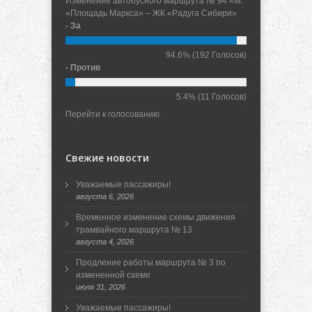
Изменение автобусного маршрута № 94 «М.
«Площадь Маркса» – ЖК «Радуга Сибири»
- За
94.6%
(192 Голосов)
- Против
5.4%
(11 Голосов)
Перейти к голосованию
Свежие новости
Уважаемые пассажиры!
августа 6, 2026
Временное изменение схемы движения
трамвайного маршрута № 13
августа 4, 2026
Продление работы маршрута № 3 по
измененной схеме
июля 31, 2026
Уважаемые пассажиры!