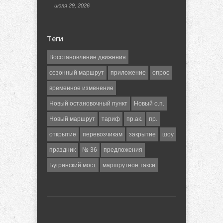
июля 29, 2026
Теги
Восстановление движения
сезонный маршрут
приложение
опрос
временное изменение
Новый остановочный пункт
Новый о.п.
Новый маршрут
тариф
пр.ак.
пр.
открытие
перевозчикам
закрытие
шоу
праздник
№ 36
предложения
Бугринский мост
маршрутное такси