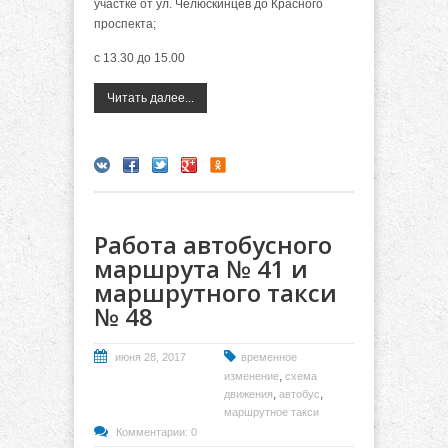
участке от ул. Челюскинцев до Красного
проспекта;
с 13.30 до 15.00
Читать далее...
Работа автобусного
маршрута № 41 и
маршрутного такси
№ 48
июня 28, 2017
временное
,
изменение
схема
,
,
движения
автобус
маршрутное такси
Комментарии: 0