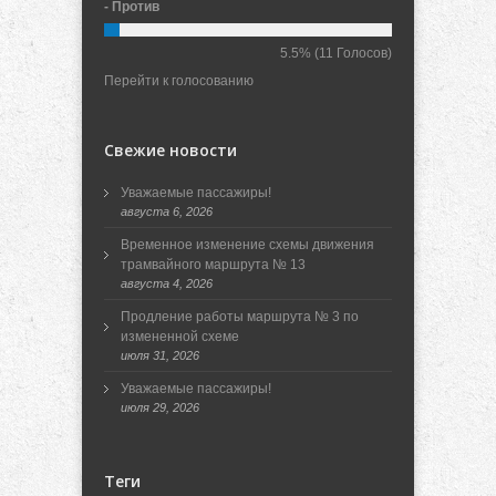
- Против
5.5%
(11 Голосов)
Перейти к голосованию
Свежие новости
Уважаемые пассажиры!
августа 6, 2026
Временное изменение схемы движения
трамвайного маршрута № 13
августа 4, 2026
Продление работы маршрута № 3 по
измененной схеме
июля 31, 2026
Уважаемые пассажиры!
июля 29, 2026
Теги