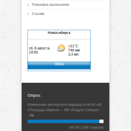
Плановое расписание
Ссылки
Новосибирск
Опрос
Изменение автобусного маршрута № 94 «М.
«Площадь Маркса» – ЖК «Радуга Сибири»
- За
94.5%
(189 Голосов)