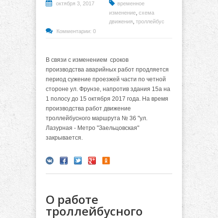
октября 3, 2017
временное
,
изменение
схема
,
движения
троллейбус
Комментарии: 0
В связи с изменением сроков
производства
аварийных работ продляется
период сужение проезжей части по четной
стороне ул. Фрунзе, напротив здания 15а на
1 полосу до 15 октября 2017 года. На время
производства работ движение
троллейбусного маршрута № 36 "ул.
Лазурная - Метро "Заельцовская"
закрывается.
О работе
троллейбусного