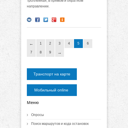
Троллейная, в прямом и обратном
направлении.
1
2
3
4
5
6
7
8
9
Транспорт на карте
Мобильный online
Меню
Опросы
Поиск маршрутов и кода остановок