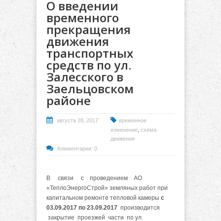
О введении
временного
прекращения
движения
транспортных
средств по ул.
Залесского в
Заельцовском
районе
августа 28, 2017
временное
,
изменение
схема
движения
Комментарии: 0
В связи с проведением АО
«ТеплоЭнергоСтрой» земляных работ при
капитальном ремонте тепловой камеры
с
03.09.2017 по 23.09.2017
производится
закрытие проезжей части по ул.