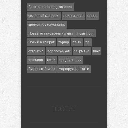
Восстановление движения
сезонный маршрут
приложение
опрос
временное изменение
Новый остановочный пункт
Новый о.п.
Новый маршрут
тариф
пр.ак.
пр.
открытие
перевозчикам
закрытие
шоу
праздник
№ 36
предложения
Бугринский мост
маршрутное такси
footer