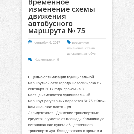
Временное
изменение схемы
движения
автобусного
маршрута № 75
сентября 6, 2017
временное
,
изменение
схема
,
движения
автобус
Комментарии: 6
С целью оптимизации муниципальной
маршрутной сети города Новосибирска с 7
сентября 2017 года сроком на 3
месяца
изменяется муниципальный
маршрут регулярных перевозок № 75 «Ключ-
Камышенское плато – ул.
Ляпидевского». Движение транспортных
средств на участке от площади Калинина до
остановочного пункта общественного
транспорта «ул. Ляпидевского» в прямом и