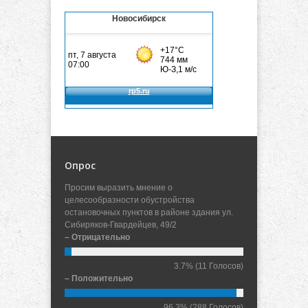
Новосибирск
Опрос
Просим выразить мнение о
целесообразности обустройства
остановочных пунктов в районе здания ул.
Сибиряков-Гвардейцев, 49/2
– Отрицательно
3.7%
(11 Голосов)
– Положительно
96.3%
(288 Голосов)