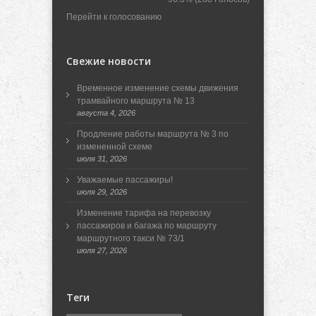
Перейти к голосованию
Свежие новости
Временное изменение схемы движения
трамвайного маршрута № 13
августа 4, 2026
Продление работы маршрута № 3 по
измененной схеме
июля 31, 2026
Уважаемые пассажиры!
июля 29, 2026
Изменение тарифа на перевозку
пассажиров и багажа по маршруту
маршрутного такси № 73/1
июля 27, 2026
Теги