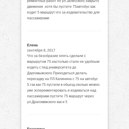
ремонтных работ по ул.Залесского закрыто
движение .хотя бы пустите 75автобус как
ездит 5 маршрут.что за издевательство для
пассажирами
Елена
сентября 8, 2017
Что за безобразие опять сделали с
маршрутом 75.настолько стало не удобным
ездить с пед.университета до
Даргомыжского.Приходиться делать
пересадку на ПЛ.Калинина с 75 на автобус
5.так как 75 пустили в обьезд.сколько можно
уже эспереминтировать и издеваться над
пассажирами.пустите 75 маршрут через
ул.Драгомвжского как и 5