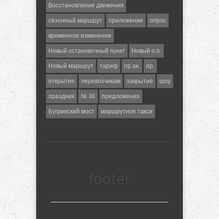
Восстановление движения
сезонный маршрут
приложение
опрос
временное изменение
Новый остановочный пункт
Новый о.п.
Новый маршрут
тариф
пр.ак.
пр.
открытие
перевозчикам
закрытие
шоу
праздник
№ 36
предложения
Бугринский мост
маршрутное такси
footer