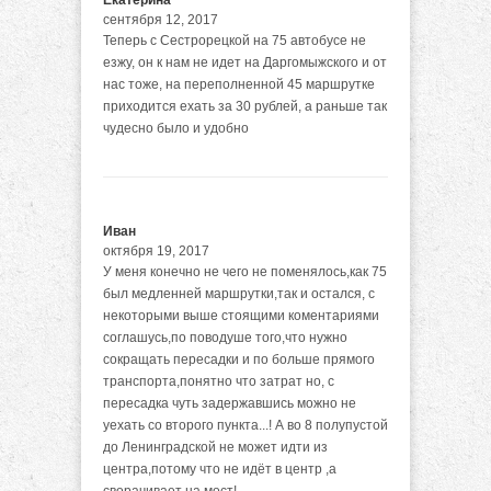
Екатерина
сентября 12, 2017
Теперь с Сестрорецкой на 75 автобусе не
езжу, он к нам не идет на Даргомыжского и от
нас тоже, на переполненной 45 маршрутке
приходится ехать за 30 рублей, а раньше так
чудесно было и удобно
Иван
октября 19, 2017
У меня конечно не чего не поменялось,как 75
был медленней маршрутки,так и остался, с
некоторыми выше стоящими коментариями
соглашусь,по поводуше того,что нужно
сокращать пересадки и по больше прямого
транспорта,понятно что затрат но, с
пересадка чуть задержавшись можно не
уехать со второго пункта...! А во 8 полупустой
до Ленинградской не может идти из
центра,потому что не идёт в центр ,а