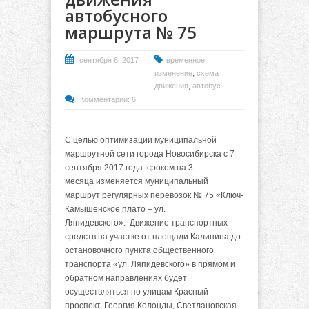
автобусного
маршрута № 75
сентября 6, 2017
временное
,
изменение
схема
,
движения
автобус
Комментарии: 6
С целью оптимизации муниципальной
маршрутной сети города Новосибирска с 7
сентября 2017 года сроком на 3
месяца
изменяется муниципальный
маршрут регулярных перевозок № 75 «Ключ-
Камышенское плато – ул.
Ляпидевского». Движение транспортных
средств на участке от площади Калинина до
остановочного пункта общественного
транспорта «ул. Ляпидевского» в прямом и
обратном направлениях будет
осуществляться по улицам Красный
проспект, Георгия Колонды, Светлановская.