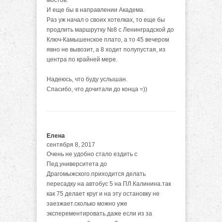
мостов.
И еще бы в направлении Академа.
Раз уж начал о своих хотелках, то еще бы
продлить маршрутку №8 с Ленинградской до
Ключ-Камышенское плато, а то 45 вечером
явно не вывозит, а 8 ходит полупустая, из
центра по крайней мере.
Надеюсь, что буду услышан.
Спасибо, что дочитали до конца =))
Елена
сентября 8, 2017
Очень не удобно стало ездить с
Пед.университета до
Драгомыжского.приходится делать
пересадку на автобус 5 на ПЛ.Калинина.так
как 75 делает круг и на эту остановку не
заезжает.сколько можно уже
эксперементировать.даже если из за