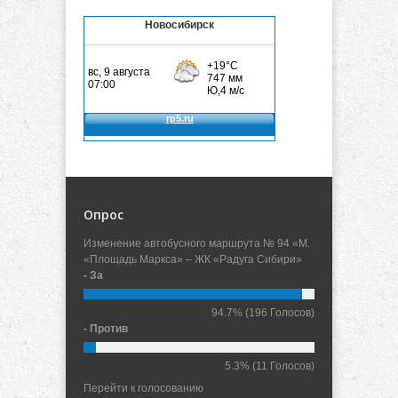
Новосибирск
Опрос
Изменение автобусного маршрута № 94 «М.
«Площадь Маркса» – ЖК «Радуга Сибири»
- За
94.7%
(196 Голосов)
- Против
5.3%
(11 Голосов)
Перейти к голосованию