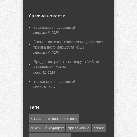
Свежие новости
Уважаемые пассажиры!
августа 6, 2026
Временное изменение схемы движения
трамвайного маршрута № 13
августа 4, 2026
Продление работы маршрута № 3 по
измененной схеме
июля 31, 2026
Уважаемые пассажиры!
июля 29, 2026
Теги
Восстановление движения
сезонный маршрут
приложение
опрос