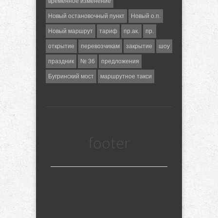
временное изменение
Новый остановочный пункт
Новый о.п.
Новый маршрут
тариф
пр.ак.
пр.
открытие
перевозчикам
закрытие
шоу
праздник
№ 36
предложения
Бугринский мост
маршрутное такси
footer