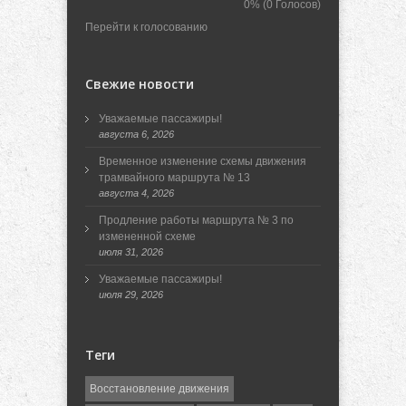
0%
(0 Голосов)
Перейти к голосованию
Свежие новости
Уважаемые пассажиры!
августа 6, 2026
Временное изменение схемы движения
трамвайного маршрута № 13
августа 4, 2026
Продление работы маршрута № 3 по
измененной схеме
июля 31, 2026
Уважаемые пассажиры!
июля 29, 2026
Теги
Восстановление движения