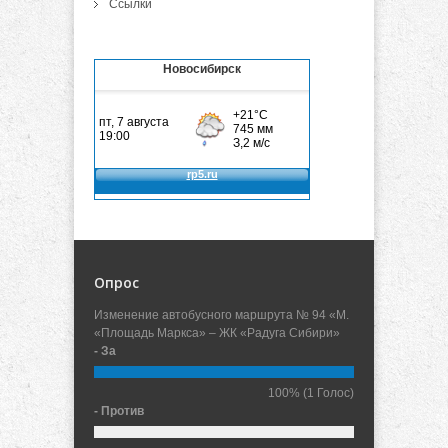
Ссылки
Новосибирск
Опрос
Изменение автобусного маршрута № 94 «М.
«Площадь Маркса» – ЖК «Радуга Сибири»
- За
100%
(1 Голос)
- Против