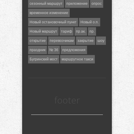
сезонный маршрут
приложение
опрос
временное изменение
Новый остановочный пункт
Новый о.п.
Новый маршрут
тариф
пр.ак.
пр.
открытие
перевозчикам
закрытие
шоу
праздник
№ 36
предложения
Бугринский мост
маршрутное такси
footer