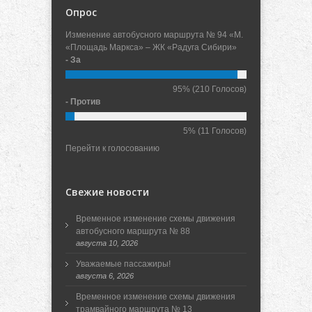
Опрос
Изменение автобусного маршрута № 94 «М.
«Площадь Маркса» – ЖК «Радуга Сибири»
- За
95%
(210 Голосов)
- Против
5%
(11 Голосов)
Перейти к голосованию
Свежие новости
Временное изменение схемы движения
автобусного маршрута № 88
августа 10, 2026
Уважаемые пассажиры!
августа 6, 2026
Временное изменение схемы движения
трамвайного маршрута № 13