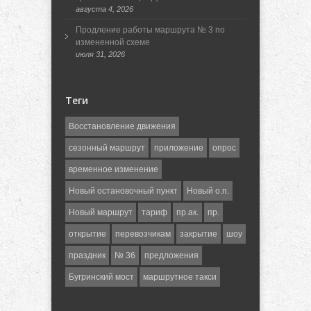
августа 4, 2026
Продление работы маршрута № 3 по
измененной схеме
июля 31, 2026
Теги
Восстановление движения
сезонный маршрут
приложение
опрос
временное изменение
Новый остановочный пункт
Новый о.п.
Новый маршрут
тариф
пр.ак.
пр.
открытие
перевозчикам
закрытие
шоу
праздник
№ 36
предложения
Бугринский мост
маршрутное такси