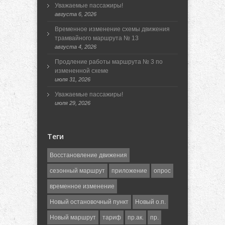
Уважаемые пассажиры!
августа 6, 2026
Временное изменение схемы движения
трамвайного маршрута № 13
августа 4, 2026
Продление работы маршрута № 3 по
измененной схеме
июля 31, 2026
Уважаемые пассажиры!
июля 29, 2026
Теги
Восстановление движения
сезонный маршрут
приложение
опрос
временное изменение
Новый остановочный пункт
Новый о.п.
Новый маршрут
тариф
пр.ак.
пр.