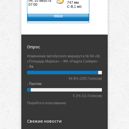
Опрос
Изменение автобусного маршрута № 94 «М.
«Площадь Маркса» – ЖК «Радуга Сибири»
- За
94.9%
(205 Голосов)
- Против
5.1%
(11 Голосов)
Перейти к голосованию
Свежие новости