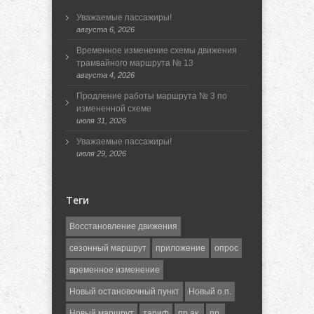
Уважаемые пассажиры!
августа 6, 2026
Временное изменение схемы движения
трамвайного маршрута № 13
августа 4, 2026
Продление работы маршрута № 3 по
измененной схеме
июля 31, 2026
Уважаемые пассажиры!
июля 29, 2026
Теги
Восстановление движения
сезонный маршрут
приложение
опрос
временное изменение
Новый остановочный пункт
Новый о.п.
Новый маршрут
тариф
пр.ак.
пр.