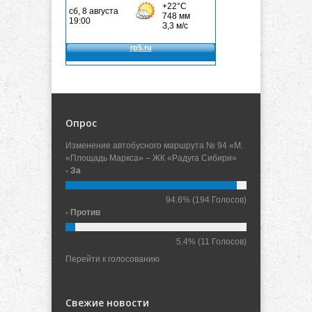
Опрос
Изменение автобусного маршрута № 94 «М.
«Площадь Маркса» – ЖК «Радуга Сибири»
- За
94.6%
(194 Голосов)
- Против
5.4%
(11 Голосов)
Перейти к голосованию
Свежие новости