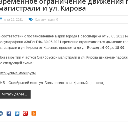
Временное ограничение движения 
магистрали и ул. Кирова
мая 28, 2021
Комментарии: 0
В соответствии с постановлением мэрии города Новосибирска от 26.05.2021 
полумарафона «ЗаБег.РФ»
30.05.2021
временно ограничивается движение тра
агистрали и ул. Кирова от Красного проспекта до ул. Восход с
6-00
до
18-00
.
При закрытии участков Октябрьской магистрали и ул. Кирова движение пасса
по следующей схеме:
автобусные маршруты
№ 5 – Октябрьский мост, ул. Большевистская, Красный проспект,
Читать далее...