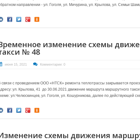
обратном направлении - ул. Гоголя, ул. Мичурина, ул. Крылова, ул. Семьи Ша
Временное изменение схемы движе
такси № 48
июня 15, 2021
Комментарии: 0
В связи с проведением ООО «НТСК» ремонта теплотрассы закрывается проезж
дресу: ул. Крылова, 41 до 30.06.2021 д
вижение маршрута маршрутного такси
схеме:
ул.Челюскинцев, ул. Гоголя, ул. Кошурникова
, далее по действующей сх
Изменение схемы движения маршр