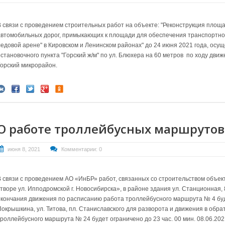
В связи с проведением строительных работ на объекте: "Реконструкция площ
автомобильных дорог, примыкающих к площади для обеспечения транспортно
ледовой арене" в Кировском и Ленинском районах" до 24 июня 2021 года, ос
остановочного пункта "Горский ж/м" по ул. Блюхера на 60 метров по ходу движ
Горский микрорайон.
О работе троллейбусных маршрутов 
июня 8, 2021
Комментарии: 0
В связи с проведением АО «ИнБР» работ, связанных со строительством объект
створе ул. Ипподромской г. Новосибирска», в районе здания ул. Станционная,
окончания движения по расписанию работа троллейбусного маршрута № 4 буде
Покрышкина, ул. Титова, пл. Станиславского для разворота и движения в обр
троллейбусного маршрута № 24 будет ограничено до 23 час. 00 мин. 08.06.202