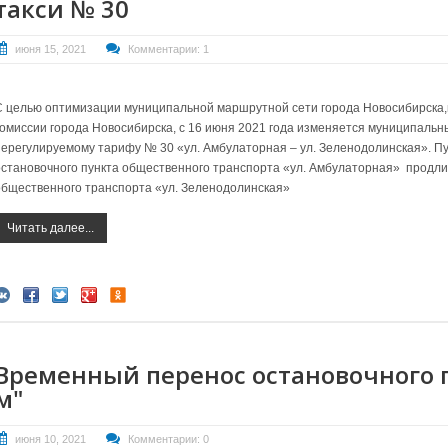
такси № 30
июня 15, 2021
Комментарии: 1
С целью оптимизации муниципальной маршрутной сети города Новосибирска
комиссии города Новосибирска, с 16 июня 2021 года и
зменяется муниципальны
нерегулируемому тарифу № 30 «ул. Амбулаторная – ул. Зеленодолинская». П
остановочного пункта общественного транспорта «ул. Амбулаторная» п
родли
общественного транспорта «ул. Зеленодолинская»
Читать далее...
Временный перенос остановочного п
м"
июня 10, 2021
Комментарии: 0