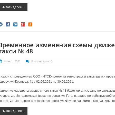
Читать далее...
Временное изменение схемы движе
такси № 48
июня 1, 2021
Комментарии: 0
В связи с проведением ООО «НТСК» ремонта теплотрассы закрывается проезж
дресу: ул. Крылова, 41 с 02.06.2021 по 30.06.2021.
Движение маршрута маршрутного такси № 48 будет организовано по следующ
Фрунзе, ул. Ипподромская (верхняя зона),
ул. Гоголя, далее по действующей с
Гоголя,
ул. Ипподромская (верхняя зона), ул. Фрунзе, ул. Каменская, ул. Крыло
Читать далее...