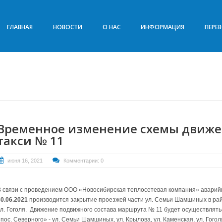
ГЛАВНАЯ
НОВОСТИ
О НАС
ИНФОРМАЦИЯ
ПЕРЕ
Временное изменение схемы движе
такси № 11
июня 16, 2021
Комментарии: 0
В связи с проведением ООО «Новосибирская теплосетевая компания» авари
30.06.2021
производится закрытие проезжей части ул. Семьи Шамшиных в рай
ул. Гоголя. Движение подвижного состава маршрута № 11 будет осуществлять
«пос. Северного» - ул. Семьи Шамшиных, ул. Крылова, ул. Каменская, ул. Гого