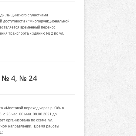
ади Лыщинского с участками
й доступности к "Многофункциональной
уществляется временный перенос
ения транспорта к зданию № 2 по ул.
№ 4, № 24
а «Мостовой переход через р. Обь в
 8
с
23 час. 00 мин. 08.06.2021 до
т организована по схеме: ул.
атном направлении.
Время работы
1;