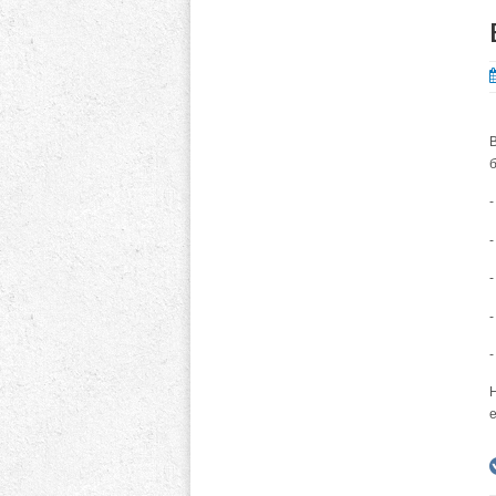
-
-
-
-
-