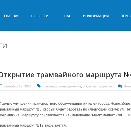
ГЛАВНАЯ
НОВОСТИ
О НАС
ИНФОРМАЦИЯ
ПЕРЕ
ти
Открытие трамвайного маршрута №
,
,
,
сентября 17, 2014
трамвай
схема движения
открытие
закрытие
Ком
С целью улучшения транспортного обслуживания жителей города Новосибирск
трамвайный маршрут №3, кторый будет работать по следующей схеме: ул. Пету
Покрышкина. Маршруту присваивается наименование "Молкомбинат - пл. К. Ма
Трамвайный маршрут №19 закрывается.