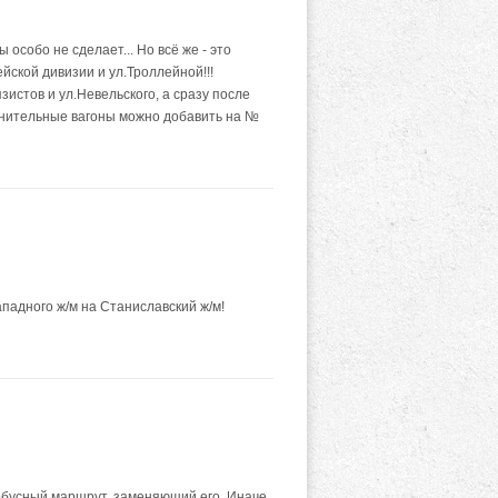
особо не сделает... Но всё же - это
йской дивизии и ул.Троллейной!!!
зистов и ул.Невельского, а сразу после
олнительные вагоны можно добавить на №
падного ж/м на Станиславский ж/м!
тобусный маршрут, заменяющий его. Иначе