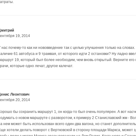
затраты.
Дмитрий
сентября 19, 2014
У нас почему-то как ни нововведение так с целью улучшения только на словах
наличие 61 автобуса и 9 трамвая, от которого идти 2 остановки? Ну ладно вве
маршрут 19, который был более необходим, чем вновь открытый. Верните его н
рачи, которые одно лечат, другое калечат.
Денис Леонтович
сентября 20, 2014
Хорошо бы сохранить маршрут 1, он когда-то был очень популярен. А вот нас
одумать о новом маршруте с разворотом, к примеру 2 Станиславский жм - Волх
на нем может быть использован всего один-два вагона, но станет дополнител
Еще хотели делать поворот с Вертковской в сторону площади Маркса, может з
чтобы люди с метро Маркса сразу попадали на Дом Радио, Костычева и Стани