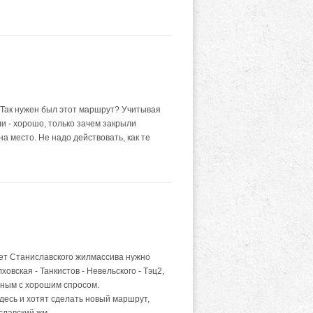
. Так нужен был этот маршрут? Учитывая
ли - хорошо, только зачем закрыли
а место. Не надо действовать, как те
чет Станиславского жилмассива нужно
овская - Танкистов - Невельского - Тэц2,
ьным с хорошим спросом.
десь и хотят сделать новый маршрут,
славский жм.