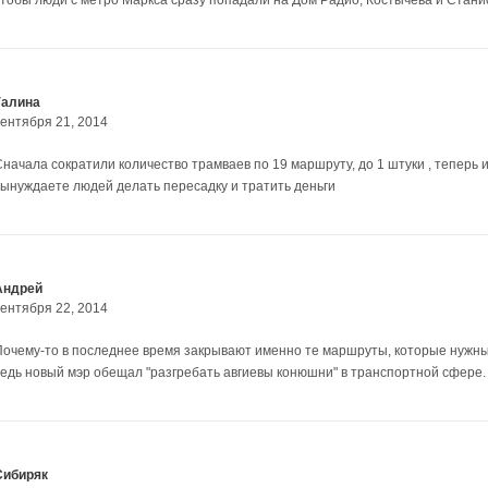
Галина
сентября 21, 2014
Сначала сократили количество трамваев по 19 маршруту, до 1 штуки , теперь
вынуждаете людей делать пересадку и тратить деньги
Андрей
сентября 22, 2014
Почему-то в последнее время закрывают именно те маршруты, которые нужны. 
ведь новый мэр обещал "разгребать авгиевы конюшни" в транспортной сфере. 
Сибиряк