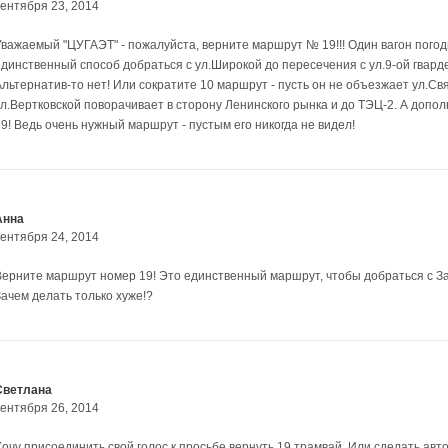
сентября 23, 2014
Уважаемый "ЦУГАЭТ" - пожалуйста, верните маршрут № 19!!! Один вагон погоды 
единственный способ добраться с ул.Широкой до пересечения с ул.9-ой гварде
Альтернатив-то нет! Или сократите 10 маршрут - пусть он не объезжает ул.Свя
ул.Вертковской поворачивает в сторону Ленинского рынка и до ТЭЦ-2. А доп
19! Ведь очень нужный маршрут - пустым его никогда не видел!
Анна
сентября 24, 2014
Верните маршрут номер 19! Это единственный маршрут, чтобы добраться с За
Зачем делать только хуже!?
Светлана
сентября 26, 2014
Хочу присоединить свой голос к просьбе вернуть 19 трамвай. Или сделать ав