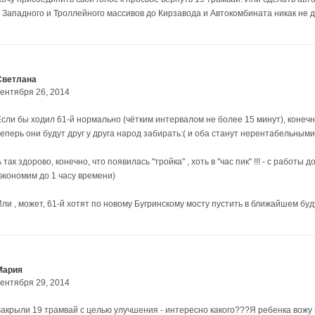
с Западного и Троллейного массивов до Кирзавода и Автокомбината никак не д
Светлана
сентября 26, 2014
Если бы ходил 61-й нормально (чётким интервалом не более 15 минут), конечн
еперь они будут друг у друга народ забирать:( и оба станут нерентабельными:((
 так здорово, конечно, что появилась "тройка" , хоть в "час пик" !!! - с рабо
(экономим до 1 часу времени)
Или , может, 61-й хотят по новому Бугринскому мосту пустить в ближайшем б
Мария
сентября 29, 2014
Закрыли 19 трамвай с целью улучшения - интересно какого???Я ребенка вожу в