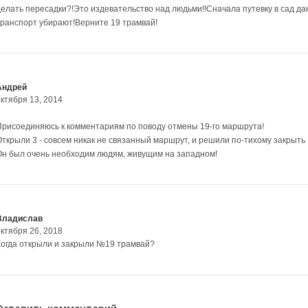
делать пересадки?!Это издевательство над людьми!!Сначала путевку в сад да
транспорт убирают!Верните 19 трамвай!
Андрей
октября 13, 2014
Присоединяюсь к комментариям по поводу отмены 19-го маршрута!
Открыли 3 - совсем никак не связанный маршрут, и решили по-тихому закрыть 
Он был очень необходим людям, живущим на западном!
Владислав
октября 26, 2018
Когда открыли и закрыли №19 трамвай?