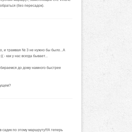
обраться (без пересадок).
о, и трамвая № 3 не нужно бы было...А
 - как у нас всегда бывает...
ты добираемся до дому намного быстрее
удущем?
 садик по этому маршруту!!!А теперь