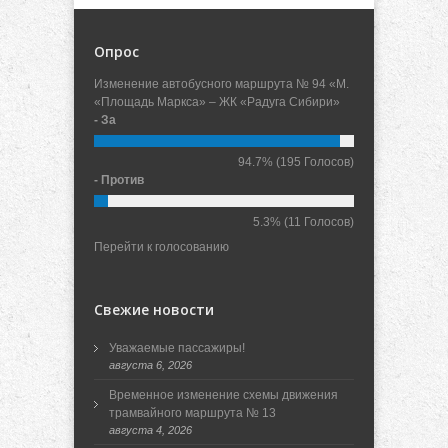
Опрос
Изменение автобусного маршрута № 94 «М.
«Площадь Маркса» – ЖК «Радуга Сибири»
- За
94.7%
(195 Голосов)
- Против
5.3%
(11 Голосов)
Перейти к голосованию
Свежие новости
Уважаемые пассажиры!
августа 6, 2026
Временное изменение схемы движения
трамвайного маршрута № 13
августа 4, 2026