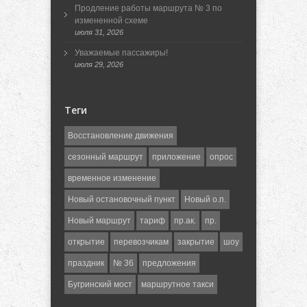
Продление работы маршрута № 3 по
измененной схеме
июля 31, 2026
Уважаемые пассажиры!
июля 29, 2026
Теги
Восстановление движения
сезонный маршрут
приложение
опрос
временное изменение
Новый остановочный пункт
Новый о.п.
Новый маршрут
тариф
пр.ак.
пр.
открытие
перевозчикам
закрытие
шоу
праздник
№ 36
предложения
Бугринский мост
маршрутное такси