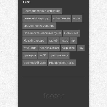
Теги
Восстановление движения
сезонный маршрут
приложение
опрос
временное изменение
Новый остановочный пункт
Новый о.п.
Новый маршрут
тариф
пр.ак.
пр.
открытие
перевозчикам
закрытие
шоу
праздник
№ 36
предложения
Бугринский мост
маршрутное такси
footer