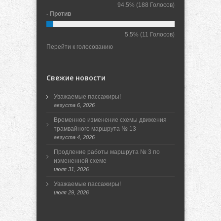
94.5%
(188 Голосов)
- Против
5.5%
(11 Голосов)
Перейти к голосованию
Свежие новости
Уважаемые пассажиры!
августа 6, 2026
Временное изменение схемы движения
трамвайного маршрута № 13
августа 4, 2026
Продление работы маршрута № 3 по
измененной схеме
июля 31, 2026
Уважаемые пассажиры!
июля 29, 2026