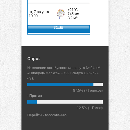
Опрос
Изменение автобусного маршрута № 94 «М.
«Площадь Маркса» – ЖК «Радуга Сибири»
- За
87.5%
(7 Голосов)
- Против
12.5%
(1 Голос)
Перейти к голосованию