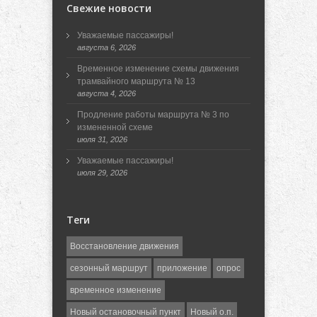
Свежие новости
Уважаемые пассажиры!
августа 6, 2026
Временное изменение схемы движения
трамвайного маршрута № 13
августа 4, 2026
Продление работы маршрута № 3 по
измененной схеме
июля 31, 2026
Уважаемые пассажиры!
июля 29, 2026
Теги
Восстановление движения
сезонный маршрут
приложение
опрос
временное изменение
Новый остановочный пункт
Новый о.п.