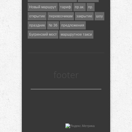
Новый маршрут
тариф
пр.ак.
пр.
открытие
перевозчикам
закрытие
шоу
праздник
№ 36
предложения
Бугринский мост
маршрутное такси
footer