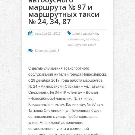
маршрута № 97 и
маршрутных такси
№ 24, 34, 87
,
декабря 28, 2017
схема движения
,
,
изменение
автобус
маршрутное такси
Комментарии: 3
С целью улучшения транспортного
обслуживания жителей города Новосибирска
с 29 декабря 2017
года работа маршрутов
№ 24 «Микрорайон «Стрижи» – ул. Татьяны
Снежиной», № 34 «ТК «Лента» – Вокзал
«Новосибирск-Главный», № 87 «пос.
Клюквенный – пл. им. Калинина», № 97 «ул.
Татьяны Снежиной – ул. Тюленина» будет
организовано с улицы Гребенщикова по
улице Мясниковой до конечного
остановочного пункта и временной
площадки для отстоя и разворота в районе