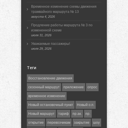
Временное изменение схемы движения
трамвайного маршрута № 13
августа 4, 2026
Продление работы маршрута № 3 по
измененной схеме
июля 31, 2026
Уважаемые пассажиры!
июля 29, 2026
Теги
Восстановление движения
сезонный маршрут
приложение
опрос
временное изменение
Новый остановочный пункт
Новый о.п.
Новый маршрут
тариф
пр.ак.
пр.
открытие
перевозчикам
закрытие
шоу