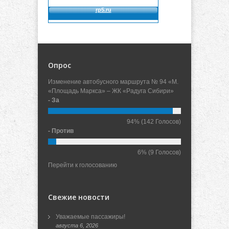
Опрос
Изменение автобусного маршрута № 94 «М.
«Площадь Маркса» – ЖК «Радуга Сибири»
- За
94%
(142 Голосов)
- Против
6%
(9 Голосов)
Перейти к голосованию
Свежие новости
Уважаемые пассажиры!
августа 6, 2026