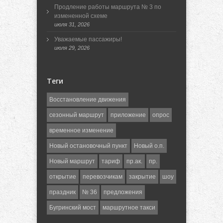
Продление работы маршрута № 3 по
измененной схеме
июля 31, 2026
Уважаемые пассажиры!
июля 29, 2026
Теги
Восстановление движения
сезонный маршрут
приложение
опрос
временное изменение
Новый остановочный пункт
Новый о.п.
Новый маршрут
тариф
пр.ак.
пр.
открытие
перевозчикам
закрытие
шоу
праздник
№ 36
предложения
Бугринский мост
маршрутное такси