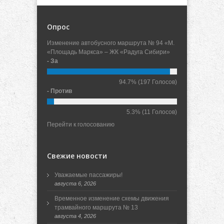
Опрос
Изменение автобусного маршрута № 94 «М.
«Площадь Маркса» – ЖК «Радуга Сибири»
- За
94.7%
(197 Голосов)
- Против
5.3%
(11 Голосов)
Перейти к голосованию
Свежие новости
Уважаемые пассажиры!
августа 6, 2026
Временное изменение схемы движения
трамвайного маршрута № 13
августа 4, 2026