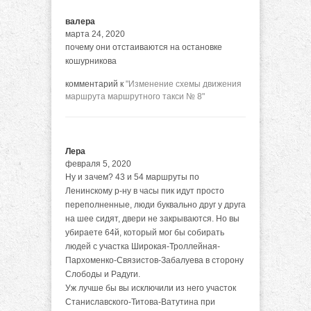
валера
марта 24, 2020
почему они отстаиваются на остановке
кошурникова
комментарий к
"Изменение схемы движения
маршрута маршрутного такси № 8"
Лера
февраля 5, 2020
Ну и зачем? 43 и 54 маршруты по
Ленинскому р-ну в часы пик идут просто
переполненные, люди буквально друг у друга
на шее сидят, двери не закрываются. Но вы
убираете 64й, который мог бы собирать
людей с участка Широкая-Троллейная-
Пархоменко-Связистов-Забалуева в сторону
Слободы и Радуги.
Уж лучше бы вы исключили из него участок
Станиславского-Титова-Ватутина при