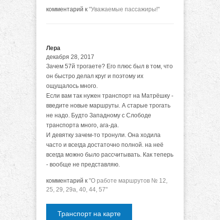
комментарий к
"Уважаемые пассажиры!"
Лера
декабря 28, 2017
Зачем 57й трогаете? Его плюс был в том, что
он быстро делал круг и поэтому их
ощущалось много.
Если вам так нужен транспорт на Матрёшку -
введите новые маршруты. А старые трогать
не надо. Будто Западному с Слободе
транспорта много, ага-да.
И девятку зачем-то тронули. Она ходила
часто и всегда достаточно полной. на неё
всегда можно было рассчитывать. Как теперь
- вообще не представляю.
комментарий к
"О работе маршрутов № 12,
25, 29, 29а, 40, 44, 57"
Транспорт на карте