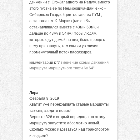
движении с Юго-Западного на Радугу, вместо
этого пустив её по Немировича-Данченко -
Сибиряков-Гвардейцев- остановка ГУМ ,
остановка пл. К. Маркса (где он бы
останавливался вместе с 43м и 60м), и
дальше по 43му и 54му, чтобы людям,
которые едут домой на них, было проще к
нему привыкнуть, тем самым увеличив
промежуточный поток пассажиров.
комментарий к
"Изменение схемы движения
маршрута маршрутного такси № 64"
Лера
февраля 9, 2019
Хватит уже перекраивать старые маршруты
так-сяк, вводите новые!
Верните 32й в старый порядок, а по этому
маршруту запустите абсолютно новый.
Сколько можно издеваться над транспортом
и людьми?