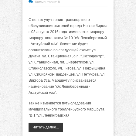
Комментарии: 8
С целью улучшения транспортного
обслуживания жителей города Новосибирска
с 03 августа 2016 года изменяется маршрут
маршрутного такси № 10 "с/х Левобережный
- Акатуйский ж/м". Движение будет
организовано по следующей схеме: ул.
Дукача, ул. Станционная, о.п. "Экспоцентр",
ул. Станционная, пл. Энергетиков. ул.
Станиславского, ул. Титова, ул. Покрышкина,
ул. Сибиряков-Гвардейцев, ул. Петухова, ул.
Виктора Уса. Маршруту присваивается
наименование "с/х Левобережный -
Акатуйский ж/м".
Так же изменяется путь следования
муниципального троллейбусного маршрута
№ 1 "ул. Ленинградская
Читать далее...