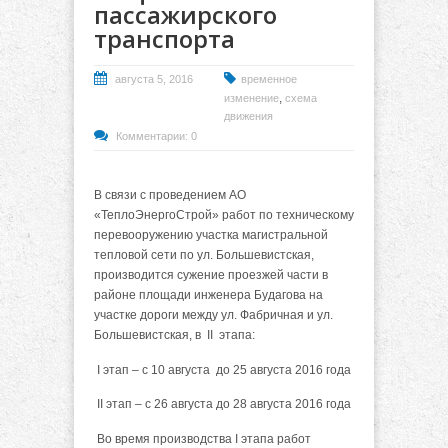
пассажирского
транспорта
августа 5, 2016
временное
,
изменение
схема
движения
Комментарии: 0
В связи с проведением АО
«ТеплоЭнергоСтрой» работ по техническому
перевооружению участка магистральной
тепловой сети по ул. Большевистская,
производится сужение проезжей части в
районе площади инженера Будагова на
участке дороги между ул. Фабричная и ул.
Большевистская, в II этапа:
I этап – с 10 августа до 25 августа 2016 года
II этап – с 26 августа до 28 августа 2016 года
Во время производства I этапа работ