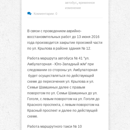
,
автобус
временное
изменение
Комментарии: 0
В связи с проведением аврийно-
восстановмтельных работ до 13 июня 2016
года производится закрытие проезжей части
по ул. Крылова в районе здания № 12.
Работа маршрута автобуса № 41 "ул.
Амбулаторная - Юго-Западный ж/м" при
следовании со стороны ул. Амбулаторная
будет осуществляться по действующей
схеме до пересечения ул. Крылова и ул.
Семьи Шамшиных далее с правым
поворотом по ул. Семьи Шамшиных до ул.
Гоголя, с левым поворотом на ул. Гоголя до
Красного проспекта, с левым поворотом на
Красный проспект и далее по действущей
схеме.
Работа маршрутного такси № 10