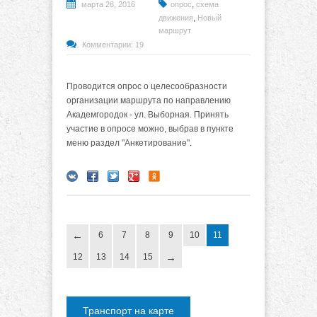
,
марта 28, 2016
опрос
схема
,
движения
Новый
маршрут
Комментарии: 19
Проводится опрос о целесообразности
организации маршрута по направлению
Академгородок - ул. Выборная. Принять
участие в опросе можно, выбрав в пункте
меню раздел "Анкетирование".
6
7
8
9
10
11
12
13
14
15
Транспорт на карте