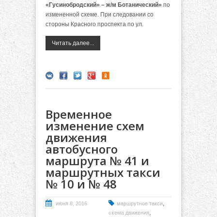
«Гусинобродский» – ж/м Ботанический»
по
измененной схеме. При следовании со
стороны Красного проспекта по ул.
Читать далее...
Временное
изменение схем
движения
автобусного
маршрута № 41 и
маршрутных такси
№ 10 и № 48
,
июня 8, 2016
маршрутное такси
,
схема движения