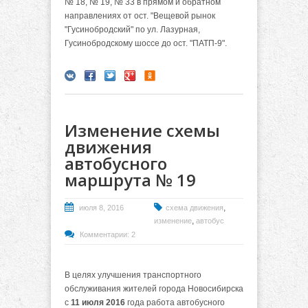
№ 18, № 19, № 33 в прямом и обратном
направлениях от ост. "Вещевой рынок
"Гусинобродский" по ул. Лазурная,
Гусинобродскому шоссе до ост. "ПАТП-9".
Изменение схемы
движения
автобусного
маршрута № 19
,
июля 8, 2016
схема движения
,
изменение
автобус
Комментарии: 2
В целях улучшения транспортного
обслуживания жителей города Новосибирска
с
11 июля 2016
года работа автобусного