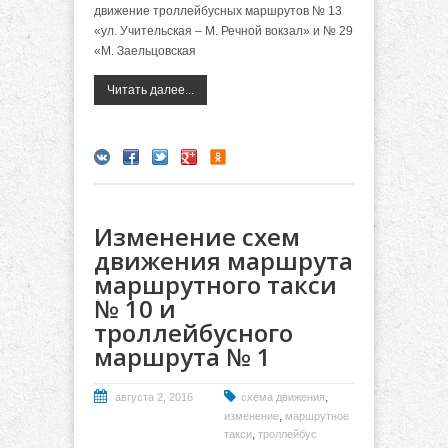
движение троллейбусных маршрутов № 13
«ул. Учительская – М. Речной вокзал» и № 29
«М. Заельцовская
Читать далее...
Изменение схем
движения маршрута
маршрутного такси
№ 10 и
троллейбусного
маршрута № 1
,
августа 2, 2016
схема движения
,
изменение
маршрутное
,
такси
троллейбус