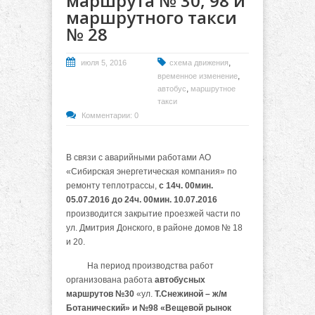
маршрута № 30, 98 и
маршрутного такси
№ 28
,
июля 5, 2016
схема движения
,
временное изменение
,
автобус
маршрутное
такси
Комментарии: 0
В связи с аварийными работами АО
«Сибирская энергетическая компания» по
ремонту теплотрассы,
с 14ч. 00мин.
05.07.2016 до 24ч. 00мин. 10.07.2016
производится закрытие проезжей части по
ул. Дмитрия Донского, в районе домов № 18
и 20.
На период производства работ
организована работа
автобусных
маршрутов №30
«ул.
Т.Снежиной – ж/м
Ботанический» и №98 «Вещевой рынок