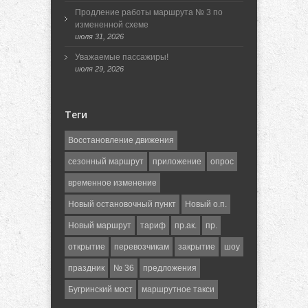
Продление работы маршрута № 3 по
измененной схеме
июля 31, 2026
Уважаемые пассажиры!
июля 29, 2026
Теги
Восстановление движения
сезонный маршрут
приложение
опрос
временное изменение
Новый остановочный пункт
Новый о.п.
Новый маршрут
тариф
пр.ак.
пр.
открытие
перевозчикам
закрытие
шоу
праздник
№ 36
предложения
Бугринский мост
маршрутное такси