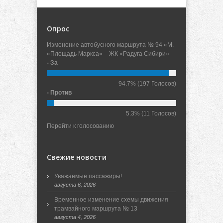
Опрос
Изменение автобусного маршрута № 94 «М.
«Площадь Маркса» – ЖК «Радуга Сибири»
- За
94.7%
(197 Голосов)
- Против
5.3%
(11 Голосов)
Перейти к голосованию
Свежие новости
Уважаемые пассажиры!
августа 6, 2026
Временное изменение схемы движения
трамвайного маршрута № 13
августа 4, 2026