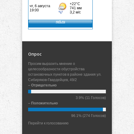
Опрос
Просим выразить мнение о
целесообразности обустройства
остановочных пунктов в районе здания ул.
Сибиряков-Гвардейцев, 49/2
– Отрицательно
3.9%
(11 Голосов)
– Положительно
96.1%
(274 Голосов)
Перейти к голосованию