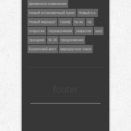
временное изменение
Новый остановочный пункт
Новый о.п.
Новый маршрут
тариф
пр.ак.
пр.
открытие
перевозчикам
закрытие
шоу
праздник
№ 36
предложения
Бугринский мост
маршрутное такси
footer