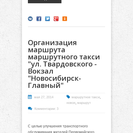
Организация
маршрута
маршрутного такси
"ул. Твардовского -
Вокзал
"Новосибирск-
Главный"
,
мая 27, 2014
маршрутное такси
,
новое
маршрут
Комментарии: 3
С целью улучшения транспортного
обслуживания жителей Первомайского