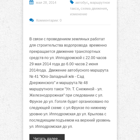
,
мая 28, 2014
автобус
маршрутное
,
,
такси
схема движения
изменение
Комментарии: 0
В связи с проведением земляных работат
для строительства водопровода временно
прекращается движение транспортных
средств по ул. Ипподромской с 22.00 часов
29 мая 2014 года до 6.00 часов 2 июня
2014года. Движение автобусного маршрута
№ 41 "Юго-Западный ж/в - Сад
Дзержинского" и маршрута № 48
маршрутного такси "Ул. Т. Снежиной - ул.
Железнодорожная" при следовании с ул.
Фрунзе до ул. Гоголя будет организовано по
следующей схеме: с ул.Фрунзе по нижнему
уровню ул. Ипподромская до ул. Крылова с
последующим подъемом на верхний уровень
ул. Ипподромская до ул.
Читать далее...