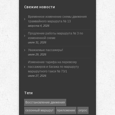
Свежие новости
Временное изменение схемы движения
трамвайного маршрута № 13
августа 4, 2026
Продление работы маршрута № 3 по
измененной схеме
июля 31, 2026
Уважаемые пассажиры!
июля 29, 2026
Изменение тарифа на перевозку
пассажиров и багажа по маршруту
маршрутного такси № 73/1
июля 27, 2026
Теги
Восстановление движения
сезонный маршрут
приложение
опрос