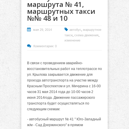
маршрута № 41,
маршрутных такси
№№ 48 и 10
,
мая 29, 2014
автобус
маршрутное
,
,
такси
схема движения
изменение
Комментарии: 0
В связи с проведением аварийно-
восстановительных работ на теплотрассе по
ул. Крылова закрывается движение для
проезда автотранспорта на участке между
Красным Проспектом и ул. Мичурина с 16-00
часов 31 мая 2014 года до 10-00 часов 2
июня 2014года. Движение пассажирского
транспорта будет осуществляться по
следующим схемам:
- автобусный маршрут № 41 " Юго-Западный
ж/м - Сад Дзержинского" в прямом