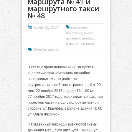
маршрута № 41 и
маршрутного такси
№ 48
ноября 21, 2017
временное
,
изменение
схема
,
,
движения
автобус
маршрутное такси
Комментарии: 1
В связи с проведением АО «Сибирская
энергетическая компания» аварийно-
восстановительных работ на
внутриквартальной теплотрассе с 10 ч. 00
мин. 22 ноября 2017 года до 16 ч. 00 мин.
27 ноября 2017 года, производится сужение
проезжей части на одну полосу по четной
стороне ул. Крылова, в районе здания № 60
ул. Ольги Жилиной.
На указанный период изменяются схемы
движения маршрута автобуса № 41 «ул.