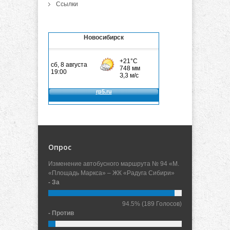
Ссылки
Новосибирск
Опрос
Изменение автобусного маршрута № 94 «М.
«Площадь Маркса» – ЖК «Радуга Сибири»
- За
94.5%
(189 Голосов)
- Против