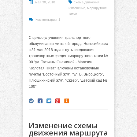
,
мая 30, 2018
схема движения
,
изменение
маршрутное
такси
Комментарии: 1
С целью улучшения транспортного
обслуживания жителей города Новосибирска
с 31 мая 2018 года в путь следования
транспортных средств маршрутного такси №
90 "ул. Татьяны Снежиной - Магазин
"Золотая Нива" влючены остановочные
пункты "Восточный ж/м", "ул. В. Высоцкого",
Плющихинский ж/м", "Сквер", "Детский сад №
100".
Изменение схемы
движения маршрута