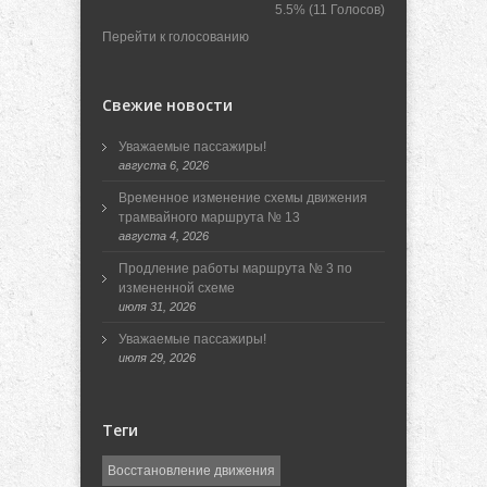
5.5%
(11 Голосов)
Перейти к голосованию
Свежие новости
Уважаемые пассажиры!
августа 6, 2026
Временное изменение схемы движения
трамвайного маршрута № 13
августа 4, 2026
Продление работы маршрута № 3 по
измененной схеме
июля 31, 2026
Уважаемые пассажиры!
июля 29, 2026
Теги
Восстановление движения