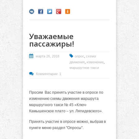
Уважаемые
пассажиры!
,
марта 26, 2018
опрос
схема
,
,
движения
изменение
маршрутное такси
Комментарии: 1
Просим Вас принять участие в опросе по
изменению схемы движения маршрута
маршрутного такси № 45 «Ключ-
Камышенское плато – ул. Ляпидевского».
Принять участие в опросе можно, выбрав в
пункте меню раздел "Опросы".