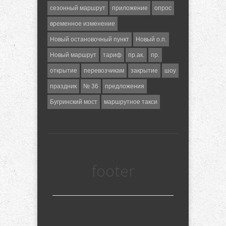
сезонный маршрут
приложение
опрос
временное изменение
Новый остановочный пункт
Новый о.п.
Новый маршрут
тариф
пр.ак.
пр.
открытие
перевозчикам
закрытие
шоу
праздник
№ 36
предложения
Бугринский мост
маршрутное такси
footer