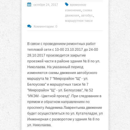
октября 24, 2017
временное
,
изменение
схема
,
,
движения
автобус
маршрутное такси
Комментарии: 0
В связи с проведением ремонтных работ
тепловой сети с 10-00 23.10.2017 до 24-00
28.10.2017 производится закрытие
проезжей части в районе здания № 8 по ул.
Николаева. На указанный период
изменяются схемы движения автобусного
маршрута № 7 "Микрорайон "Щ" - ул.
Белоусова" и маршрутных такси № 7
"Микрорайон "Щ" - ул. Белоусова", № 52
"ИКЭМ - Цветной проезд". При следовании в
прямом и обратном направлениях по
проспекту Академика Лаврентьева движение
будет осуществляться по ул. Кутателадзе, ул
Инженерная с разворотом у здания № 8 по
ул. Николаева.