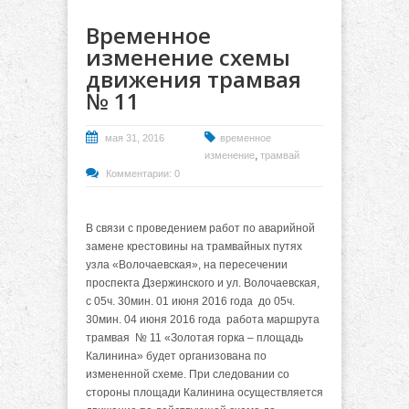
Временное
изменение схемы
движения трамвая
№ 11
мая 31, 2016
временное
,
изменение
трамвай
Комментарии: 0
В связи с проведением работ по аварийной
замене крестовины на трамвайных путях
узла «Волочаевская», на пересечении
проспекта Дзержинского и ул. Волочаевская,
с 05ч. 30мин. 01 июня 2016 года до 05ч.
30мин. 04 июня 2016 года работа маршрута
трамвая № 11 «Золотая горка – площадь
Калинина» будет организована по
измененной схеме. При следовании со
стороны площади Калинина осуществляется