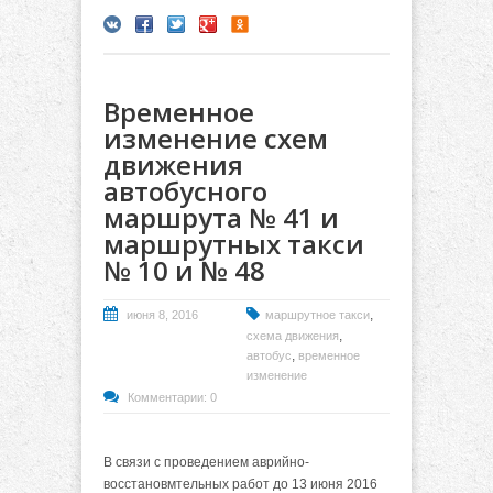
Временное
изменение схем
движения
автобусного
маршрута № 41 и
маршрутных такси
№ 10 и № 48
,
июня 8, 2016
маршрутное такси
,
схема движения
,
автобус
временное
изменение
Комментарии: 0
В связи с проведением аврийно-
восстановмтельных работ до 13 июня 2016