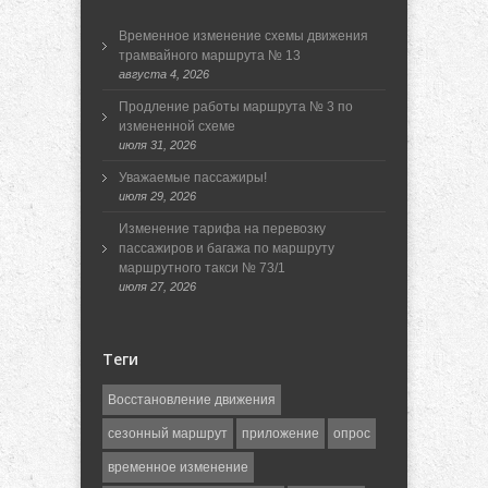
Временное изменение схемы движения
трамвайного маршрута № 13
августа 4, 2026
Продление работы маршрута № 3 по
измененной схеме
июля 31, 2026
Уважаемые пассажиры!
июля 29, 2026
Изменение тарифа на перевозку
пассажиров и багажа по маршруту
маршрутного такси № 73/1
июля 27, 2026
Теги
Восстановление движения
сезонный маршрут
приложение
опрос
временное изменение