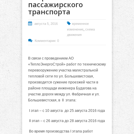
пассажирского
транспорта
августа 5, 2016
временное
,
изменение
схема
движения
Комментарии: 0
В связи с проведением АО
«ТеплоЭнергоСтрой» работ по техническому
перевооружению участка магистральной
тепловой сети по ул. Большевистская,
производится сужение проезжей части в
районе площади инженера Будагова на
участке дороги между ул. Фабричная и ул.
Большевистская, в II этапа:
I этап – с 10 августа до 25 августа 2016 года
II этап – с 26 августа до 28 августа 2016 года
Во время производства I этапа работ