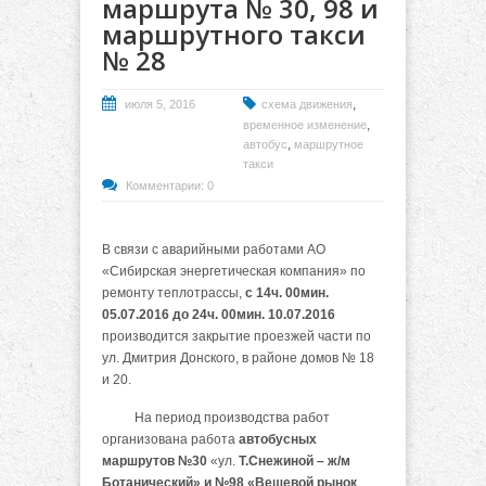
маршрута № 30, 98 и
маршрутного такси
№ 28
,
июля 5, 2016
схема движения
,
временное изменение
,
автобус
маршрутное
такси
Комментарии: 0
В связи с аварийными работами АО
«Сибирская энергетическая компания» по
ремонту теплотрассы,
с 14ч. 00мин.
05.07.2016 до 24ч. 00мин. 10.07.2016
производится закрытие проезжей части по
ул. Дмитрия Донского, в районе домов № 18
и 20.
На период производства работ
организована работа
автобусных
маршрутов №30
«ул.
Т.Снежиной – ж/м
Ботанический» и №98 «Вещевой рынок