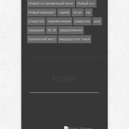
Новый остановочный пункт
Новый о.п.
Новый маршрут
тариф
пр.ак.
пр.
открытие
перевозчикам
закрытие
шоу
праздник
№ 36
предложения
Бугринский мост
маршрутное такси
footer