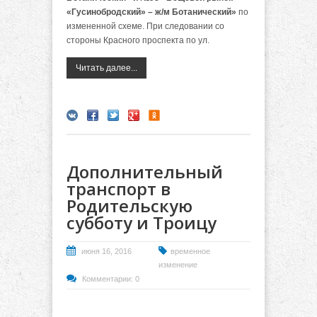
«Гусинобродский» – ж/м Ботанический»
по
измененной схеме. При следовании со
стороны Красного проспекта по ул.
Читать далее...
Дополнительный
транспорт в
Родительскую
субботу и Троицу
июня 16, 2016
временное
изменение
Комментарии: 0