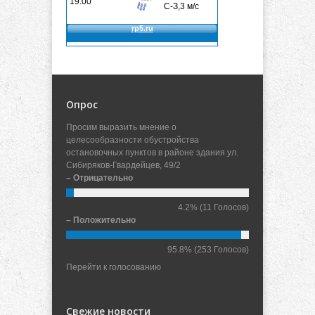
Опрос
Просим выразить мнение о
целесообразности обустройства
остановочных пунктов в районе здания ул.
Сибиряков-Гвардейцев, 49/2
– Отрицательно
4.2%
(11 Голосов)
– Положительно
95.8%
(253 Голосов)
Перейти к голосованию
Свежие новости