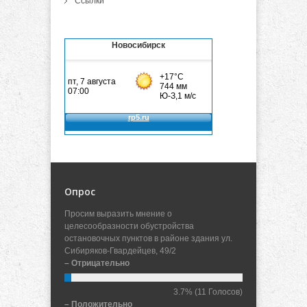
Ссылки
Новосибирск
Опрос
Просим выразить мнение о
целесообразности обустройства
остановочных пунктов в районе здания ул.
Сибиряков-Гвардейцев, 49/2
– Отрицательно
3.7%
(11 Голосов)
– Положительно