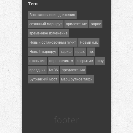
Теги
Восстановление движения
сезонный маршрут
приложение
опрос
временное изменение
Новый остановочный пункт
Новый о.п.
Новый маршрут
тариф
пр.ак.
пр.
открытие
перевозчикам
закрытие
шоу
праздник
№ 36
предложения
Бугринский мост
маршрутное такси
footer