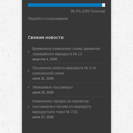
96.3%
(285 Голосов)
Перейти к голосованию
Свежие новости
Временное изменение схемы движения
трамвайного маршрута № 13
августа 4, 2026
Продление работы маршрута № 3 по
измененной схеме
июля 31, 2026
Уважаемые пассажиры!
июля 29, 2026
Изменение тарифа на перевозку
пассажиров и багажа по маршруту
маршрутного такси № 73/1
июля 27, 2026