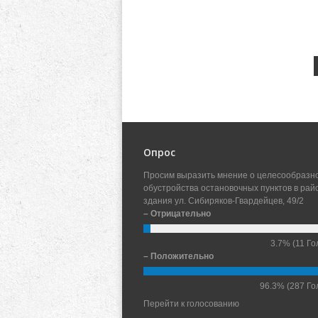
Опрос
Просим выразить мнение о целесообразн
обустройства остановочных пунктов в рай
здания ул. Сибиряков-Гвардейцев, 49/2
– Отрицательно
3.7%
(11 Го
– Положительно
96.3%
(287 Го
Перейти к голосованию