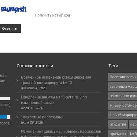
Получить новый код
Ответить
Свежие новости
Теги
ости
Восстановлени
Временное изменение схемы движения
оне
трамвайного маршрута № 13
сезонный мар
августа 4, 2026
временное изм
Продление работы маршрута № 3 по
измененной схеме
лосов)
Новый останов
июля 31, 2026
Новый маршру
Уважаемые пассажиры!
июля 29, 2026
лосов)
открытие
пер
Изменение тарифа на перевозку пассажиров
праздник
№ 3
и багажа по маршруту маршрутного такси №