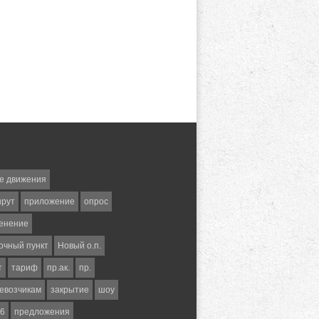
е движения
шрут
приложение
опрос
енение
очный пункт
Новый о.п.
т
тариф
пр.ак.
пр.
евозчикам
закрытие
шоу
6
предложения