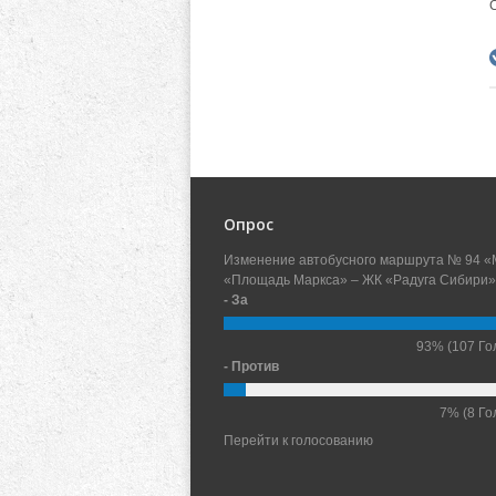
Опрос
Изменение автобусного маршрута № 94 «
«Площадь Маркса» – ЖК «Радуга Сибири»
- За
93%
(107 Го
- Против
7%
(8 Го
Перейти к голосованию