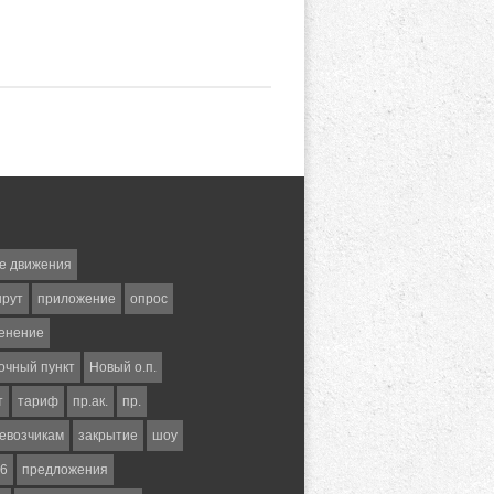
е движения
шрут
приложение
опрос
енение
очный пункт
Новый о.п.
т
тариф
пр.ак.
пр.
евозчикам
закрытие
шоу
6
предложения