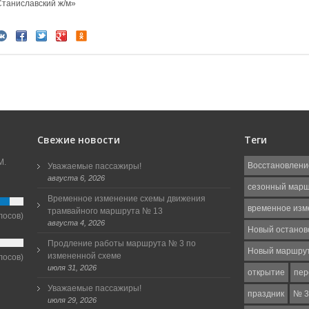
Станиславский ж/м»
Свежие новости
Теги
М.
Восстановлени
Уважаемые пассажиры!
августа 6, 2026
сезонный мар
Временное изменение схемы движения
временное изм
трамвайного маршрута № 13
лосов)
августа 4, 2026
Новый останов
Продление работы маршрута № 3 по
Новый маршру
измененной схеме
лосов)
июля 31, 2026
открытие
пер
Уважаемые пассажиры!
праздник
№ 3
июля 29, 2026