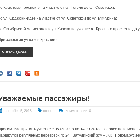
о Красному проспекту на участке от ул. Гоголя до ул. Советской;
о ул. Орджоникидзе на участке от ул. Советской до ул. Мичурина;
о Октябрьской магистрали и ул. Кирова на участке от Красного проспекта до у
При закрытии участков Красного
Читать далее...
Уважаемые пассажиры!
сентября 5, 2018
опрос
Комментарии: 0
Просим Вас принять участие с
05.09.2018 по 14.09.2018
в опросе
по изменен
маршрутов регулярных перевозок № 24 «Затулинский ж/м – ЖК «Новомарусин