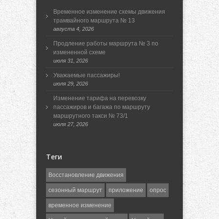
Временное изменение схемы движения
трамвайного маршрута № 13
августа 4, 2026
Продление работы маршрута № 3 по
измененной схеме
июля 31, 2026
Уважаемые пассажиры!
июля 29, 2026
Изменение тарифа на перевозку
пассажиров и багажа по маршруту
маршрутного такси № 73/1
июля 27, 2026
Теги
Восстановление движения
сезонный маршрут
приложение
опрос
временное изменение