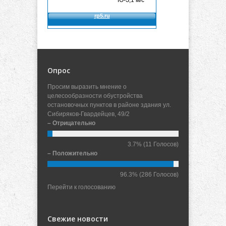
Опрос
Просим выразить мнение о
целесообразности обустройства
остановочных пунктов в районе здания ул.
Сибиряков-Гвардейцев, 49/2
– Отрицательно
3.7%
(11 Голосов)
– Положительно
96.3%
(286 Голосов)
Перейти к голосованию
Свежие новости