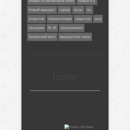
Новый остановочный пункт
Новый о.п.
Новый маршрут
тариф
пр.ак.
пр.
открытие
перевозчикам
закрытие
шоу
праздник
№ 36
предложения
Бугринский мост
маршрутное такси
footer