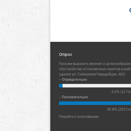
Опрос
Просим выразить мнение о целесообразн
обустройства остановочных пунктов в рай
здания ул. Сибиряков-Гвардейцев, 49/2
– Отрицательно
4.2%
(11 Го
– Положительно
95.8%
(253 Го
Перейти к голосованию