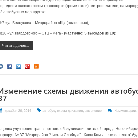
городском пассажирском транспорте (кроме такси): метрополитене, на маршру
13 автобусных маршрутах:
№7 «ул.Белоусова – Микрорайон «Щ» (полностью);
№20 «ул.Твардовского – СТЦ «Мега»
(частично: 5 выходов из 10);
Читать далее...
Изменение схемы движения автобу
37
,
,
декабря 26, 2014
автобус
схема движения
изменение
Комментарии: 
В целях улучшения транспортного обслуживания жителей города Новосибирска
маршрут № 37 "Микрорайон "Чистая Слобода" - Ключ-Камышенское плато" буд