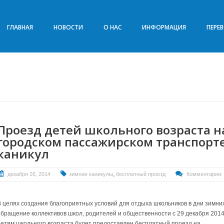
ГЛАВНАЯ
НОВОСТИ
О НАС
ИНФОРМАЦИЯ
ПЕРЕ
Проезд детей школьного возраста 
городском пассажирском транспорт
каникул
,
декабря 26, 2014
зимние каникулы
бесплатный проезд
Комментарии:
В целях создания благоприятных условий для отдыха школьников в дни зимни
обращение коллективов школ, родителей и общественности с 29 декабря 2014 
детям школьного возраста будет предоставлен бесплатный проезд на