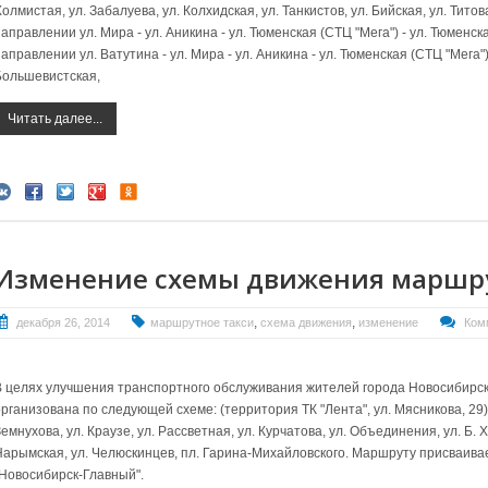
олмистая, ул. Забалуева, ул. Колхидская, ул. Танкистов, ул. Бийская, ул. Титов
аправлении ул. Мира - ул. Аникина - ул. Тюменская (СТЦ "Мега") - ул. Тюменска
аправлении ул. Ватутина - ул. Мира - ул. Аникина - ул. Тюменская (СТЦ "Мега") 
Большевистская,
Читать далее...
Изменение схемы движения маршру
,
,
декабря 26, 2014
маршрутное такси
схема движения
изменение
Ком
В целях улучшения транспортного обслуживания жителей города Новосибирск
рганизована по следующей схеме: (территория ТК "Лента", ул. Мясникова, 29),
емнухова, ул. Краузе, ул. Рассветная, ул. Курчатова, ул. Объединения, ул. Б. Х
Нарымская, ул. Челюскинцев, пл. Гарина-Михайловского. Маршруту присваива
"Новосибирск-Главный".