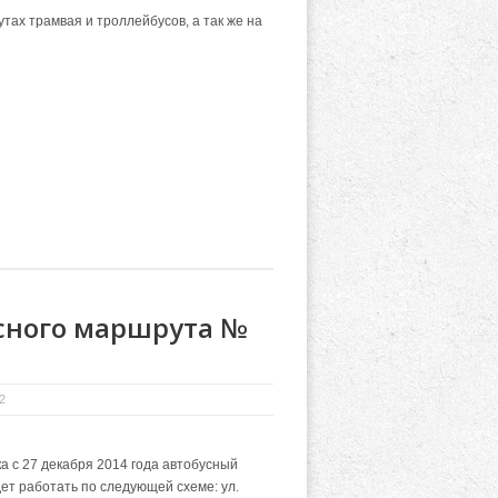
тах трамвая и троллейбусов, а так же на
сного маршрута №
2
 с 27 декабря 2014 года автобусный
ет работать по следующей схеме: ул.