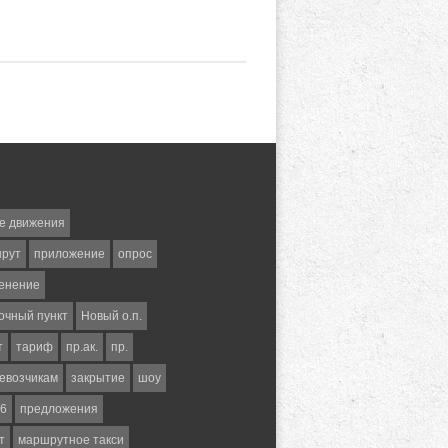
е движения
шрут
приложение
опрос
енение
очный пункт
Новый о.п.
т
тариф
пр.ак.
пр.
евозчикам
закрытие
шоу
6
предложения
т
маршрутное такси