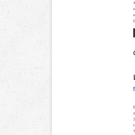
Х
н
н
о
З