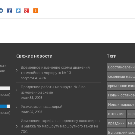
Свежие новости
Теги
ости
Восстановлени
Временное изменение схемы движения
оне
трамвайного маршрута № 13
сезонный мар
августа 4, 2026
временное изм
Продление работы маршрута № 3 по
измененной схеме
лосов)
Новый останов
июля 31, 2026
Новый маршру
Уважаемые пассажиры!
июля 29, 2026
лосов)
открытие
пер
Изменение тарифа на перевозку пассажиров
праздник
№ 3
и багажа по маршруту маршрутного такси №
73/1
Бугринский мос